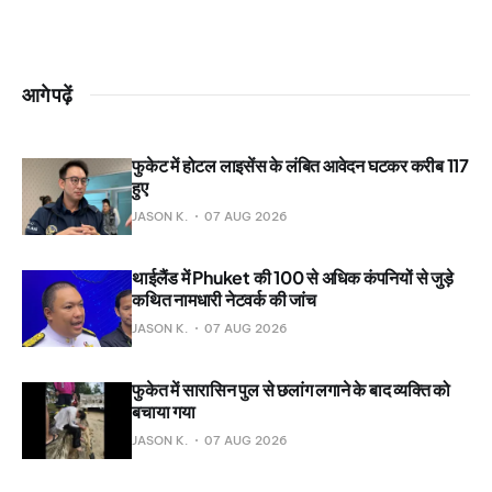
आगे पढ़ें
फुकेट में होटल लाइसेंस के लंबित आवेदन घटकर करीब 117
हुए
JASON K.
07 AUG 2026
थाईलैंड में Phuket की 100 से अधिक कंपनियों से जुड़े
कथित नामधारी नेटवर्क की जांच
JASON K.
07 AUG 2026
फुकेत में सारासिन पुल से छलांग लगाने के बाद व्यक्ति को
बचाया गया
JASON K.
07 AUG 2026