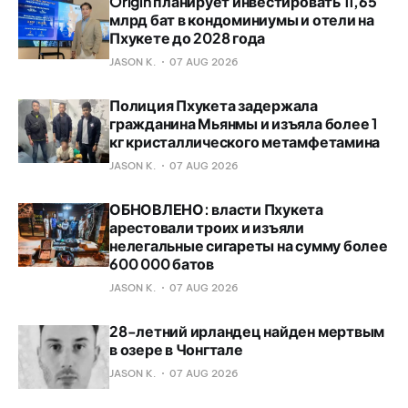
Origin планирует инвестировать 11,65
млрд бат в кондоминиумы и отели на
Пхукете до 2028 года
JASON K.
07 AUG 2026
Полиция Пхукета задержала
гражданина Мьянмы и изъяла более 1
кг кристаллического метамфетамина
JASON K.
07 AUG 2026
ОБНОВЛЕНО: власти Пхукета
арестовали троих и изъяли
нелегальные сигареты на сумму более
600 000 батов
JASON K.
07 AUG 2026
28-летний ирландец найден мертвым
в озере в Чонгтале
JASON K.
07 AUG 2026