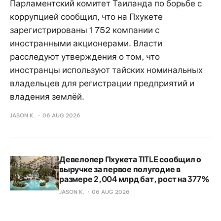
Парламентский комитет Таиланда по борьбе с
коррупцией сообщил, что на Пхукете
зарегистрированы 1 752 компании с
иностранными акционерами. Власти
расследуют утверждения о том, что
иностранцы используют тайских номинальных
владельцев для регистрации предприятий и
владения землёй.
JASON K.
06 AUG 2026
Девелопер Пхукета TITLE сообщил о
выручке за первое полугодие в
размере 2,004 млрд бат, рост на 377%
JASON K.
06 AUG 2026
Иностранец попал на видео, забирая