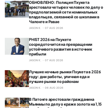
ОБНОВЛЕНО: Полиция Пхукета
арестовала четырех человек по делу о
предполагаемой сети номинальных
владельцев, связанной со школами в
Чалонге и Равае
JASON K.
07 AUG 2026
PHIST 2026 на Пхукете
сосредоточится на превращении
устойчивого развития в источник
прибыли
JASON K.
07 AUG 2026
Лучшие ночные рынки Пхукета в 2026
году: дни работы, уличная еда и
лучшие рынки по районам
JASON K.
06 AUG 2026
В Патонге арестовали гражданина
Мьянмы по делу о краже золота на 1,15