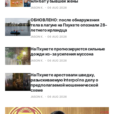
млн бат у бывшей жены
JASON K.
06 AUG 2026
ОБНОВЛЕНО: после обнаружения
тела в лагуне на Пхукете опознали 28-
летнего ирландца
JASON K.
06 AUG 2026
На Пхукете прогнозируются сильные
дожди из-за усиления муссона
JASON K.
06 AUG 2026
На Пхукете арестовали шведку,
разыскиваемую Interpol по делу о
предполагаемой мошеннической
схеме
JASON K.
06 AUG 2026