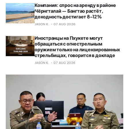
Компания: спрос на аренду в районе
Чёрнгталай — Бангтао растёт,
доходность достигает 8–12%
JASON K.
07 AUG 2026
Иностранцы на Пхукете могут
обращаться с огнестрельным
оружием только на лицензированных
стрельбищах, говорится в докладе
JASON K.
07 AUG 2026