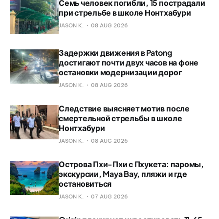
Семь человек погибли, 15 пострадали
при стрельбе в школе Нонтхабури
JASON K.
08 AUG 2026
Задержки движения в Patong
достигают почти двух часов на фоне
остановки модернизации дорог
JASON K.
08 AUG 2026
Следствие выясняет мотив после
смертельной стрельбы в школе
Нонтхабури
JASON K.
08 AUG 2026
Острова Пхи-Пхи с Пхукета: паромы,
экскурсии, Maya Bay, пляжи и где
остановиться
JASON K.
07 AUG 2026