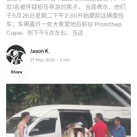
及1名被怀疑担任导游的男子。 当局表示，他们
于5月26日星期二下午2:30开始跟踪这辆面包
车；车辆离开一处大象营地后前往 Promthep
Cape。到下午5点左右，当这
Jason K.
27 May 2026
2 min
Share