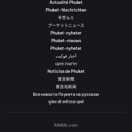
Actualité Phuket
Phuket-Nachrichten
푸켓 뉴스
プーケットニュース
Phuket-nyheter
Phuket-nieuws
Phuket-nyheter
أخبار فوكيت
חדשות פוקט
Noticias de Phuket
普吉新聞
普吉岛新闻
Все новости Пхукета на русском
फुकेत की सभी ताज़ा ख़बरें
RAWAI.com