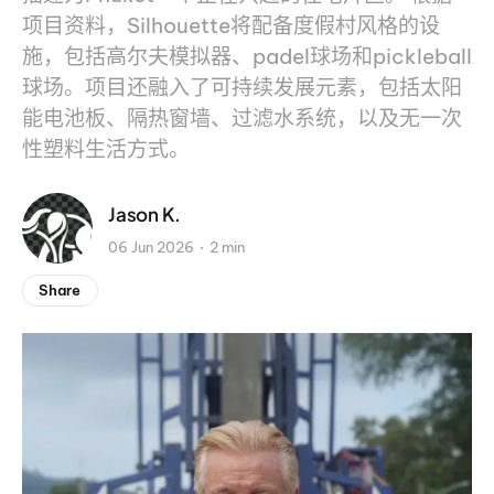
项目资料，Silhouette将配备度假村风格的设
施，包括高尔夫模拟器、padel球场和pickleball
球场。项目还融入了可持续发展元素，包括太阳
能电池板、隔热窗墙、过滤水系统，以及无一次
性塑料生活方式。
Jason K.
06 Jun 2026
2 min
Share