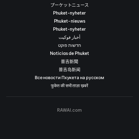
プーケットニュース
Phuket-nyheter
Phuket-nieuws
Phuket-nyheter
أخبار فوكيت
חדשות פוקט
Noticias de Phuket
普吉新聞
普吉岛新闻
Все новости Пхукета на русском
फुकेत की सभी ताज़ा ख़बरें
RAWAI.com