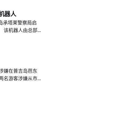
ll的家人表示，他
法尚未得到独立核
援机器人
永远留在自己的心中，她
吉岛承塔莱警察局启
 该机器人由总部
Security Co. 合作
作。 当系统识别出
指令即可被部署并驶向
 7 米的速度行
游客涉嫌在普吉岛芭东
两名游客涉嫌从市
扫帚追赶他们。冲突
警察赶到市场并将
事件以及据报发生的