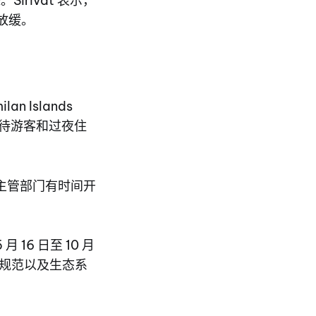
irivat 表示，
放缓。
an Islands
闭，不接待游客和过夜住
主管部门有时间开
 16 日至 10 月
全规范以及生态系