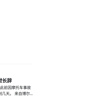
世长辞
 他此前因摩托车事故
几天。 来自博尔
Masasai结婚。 两人
接受治疗，之后出