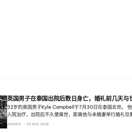
英国男子在泰国出院后数日身亡，婚礼前几天与
32岁的英国男子Kyle Campbell于7月30日在泰国去世。
入院治疗，出院后不久便离世，距离他与未婚妻举行婚礼仅剩
顿Westhoughton的Campbell前往泰国，准备与Kannika 
JASON K.
05 AUG 2026
已交往两年半。 他在事故中头部受伤，随后在当地一家医院