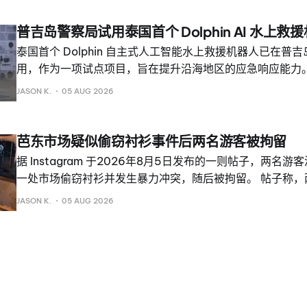
院。 英国的家人后来获悉，他是在睡梦中去世的。 Campbe
们后来被告知，他在事故后接受的医疗护理并不充分。 该说
普吉岛警察局试用泰国首个 Dolphin AI 水上救
实。 Masasai在社交媒体发文悼念Campbell，称他将
泰国首个 Dolphin 自主式人工智能水上救援机器人已在普
也会永远珍惜两人共同度过的时光。
用，作为一项试点项目，旨在提升沿海地区的应急响应能力。
位于上海的 ZBHA International Limited 与 Super Guard 
JASON K.
05 AUG 2026
提供。 它可与人工智能、CCTV 摄像头和探测传感器协同工
异常情况，例如有人疑似溺水时，Dolphin 无需等待警员
目标人员。 据相关公司介绍，该机器人可在水面上以每秒最高
芭东市场疑似偷窃衬衫事件后两名游客被拘留
驶，最大载荷为 1,000 千克。
据 Instagram 于2026年8月5日发布的一则帖子，两名
一处市场偷窃衬衫并发生暴力冲突，随后被拘留。 帖子称，
场摊位拿走一件衬衫，拒绝付款并试图离开，店主随后拿着
JASON K.
05 AUG 2026
升级后，一名法国居民和多名摩的司机据报介入。 帖子称，
两名游客拘押。帖子还补充说，当局正在调查这起涉嫌盗窃
袭击事件。