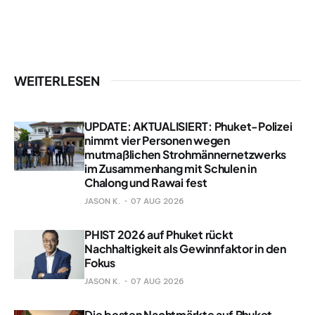
WEITERLESEN
UPDATE: AKTUALISIERT: Phuket-Polizei
nimmt vier Personen wegen
mutmaßlichen Strohmännernetzwerks
im Zusammenhang mit Schulen in
Chalong und Rawai fest
JASON K.
07 AUG 2026
PHIST 2026 auf Phuket rückt
Nachhaltigkeit als Gewinnfaktor in den
Fokus
JASON K.
07 AUG 2026
Die besten Nachtmärkte auf Phuket