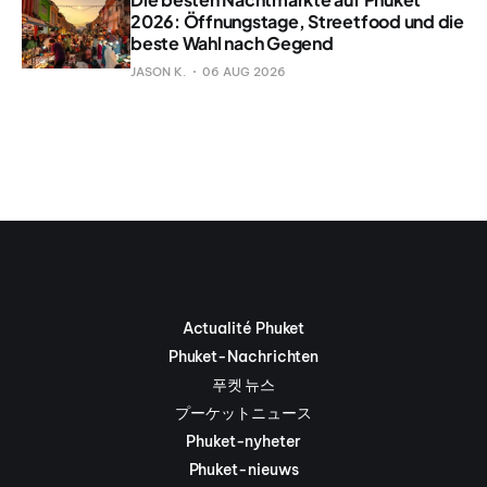
2026: Öffnungstage, Streetfood und die
beste Wahl nach Gegend
JASON K.
06 AUG 2026
Actualité Phuket
Phuket-Nachrichten
푸켓 뉴스
プーケットニュース
Phuket-nyheter
Phuket-nieuws