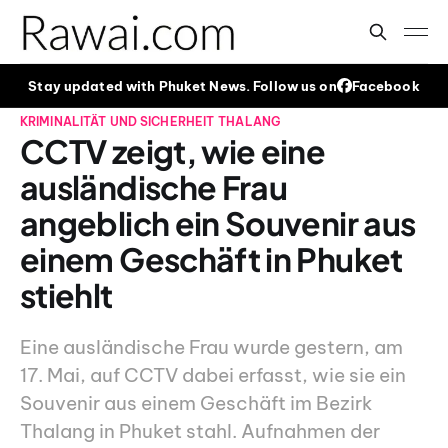
Stay updated with Phuket News. Follow us on
Facebook
KRIMINALITÄT UND SICHERHEIT
THALANG
CCTV zeigt, wie eine
ausländische Frau
angeblich ein Souvenir aus
einem Geschäft in Phuket
stiehlt
Eine ausländische Frau wurde gestern, am
17. Mai, auf CCTV dabei erfasst, wie sie ein
Souvenir aus einem Geschäft im Bezirk
Thalang in Phuket stahl. Aufnahmen der