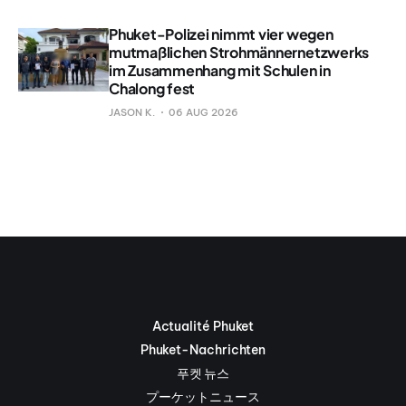
Phuket-Polizei nimmt vier wegen
mutmaßlichen Strohmännernetzwerks
im Zusammenhang mit Schulen in
Chalong fest
JASON K.
06 AUG 2026
Actualité Phuket
Phuket-Nachrichten
푸켓 뉴스
プーケットニュース