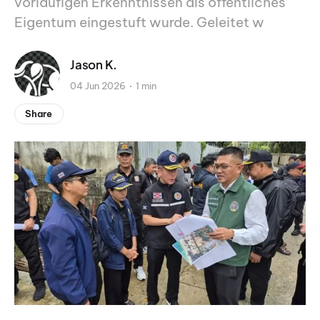
vorläufigen Erkenntnissen als öffentliches
Eigentum eingestuft wurde. Geleitet w
Jason K.
04 Jun 2026
1 min
Share