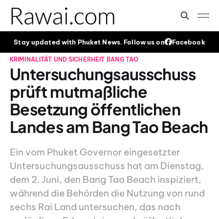
Stay updated with Phuket News. Follow us on
Facebook
KRIMINALITÄT UND SICHERHEIT
BANG TAO
Untersuchungsausschuss
prüft mutmaßliche
Besetzung öffentlichen
Landes am Bang Tao Beach
Ein vom Phuket Governor eingesetzter
Untersuchungsausschuss hat am Dienstag,
dem 2. Juni, den Bang Tao Beach inspiziert,
während die Behörden die Nutzung von rund
sechs Rai Land untersuchen, das nach