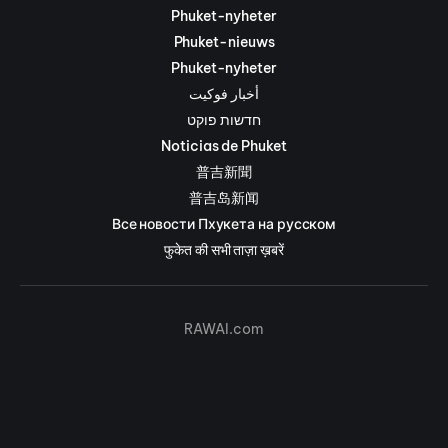
Phuket-nyheter
Phuket-nieuws
Phuket-nyheter
أخبار فوكيت
חדשות פוקט
Noticias de Phuket
普吉新聞
普吉岛新闻
Все новости Пхукета на русском
फुकेत की सभी ताज़ा ख़बरें
RAWAI.com