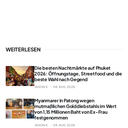
WEITERLESEN
Die besten Nachtmärkte auf Phuket
2026: Öffnungstage, Streetfood und die
beste Wahl nach Gegend
JASON K.
06 AUG 2026
Myanmarer in Patong wegen
mutmaßlichen Golddiebstahls im Wert
von 1,15 Millionen Baht von Ex-Frau
festgenommen
JASON K.
06 AUG 2026