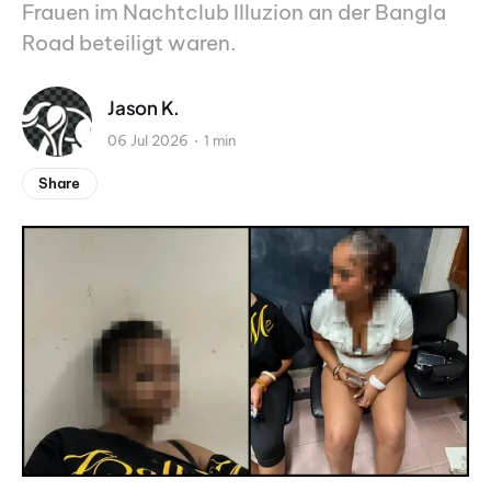
Frauen im Nachtclub Illuzion an der Bangla
Road beteiligt waren.
Jason K.
06 Jul 2026
1 min
Share