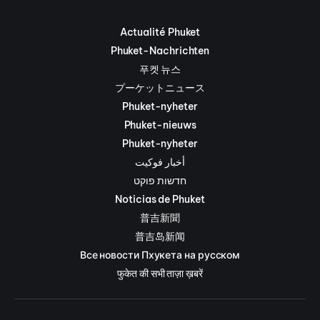
Actualité Phuket
Phuket-Nachrichten
푸켓 뉴스
プーケットニュース
Phuket-nyheter
Phuket-nieuws
Phuket-nyheter
أخبار فوكيت
חדשות פוקט
Noticias de Phuket
普吉新聞
普吉岛新闻
Все новости Пхукета на русском
फुकेत की सभी ताज़ा ख़बरें