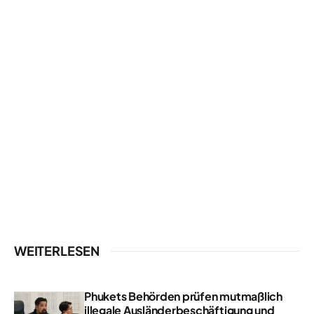
WEITERLESEN
Phukets Behörden prüfen mutmaßlich
illegale Ausländerbeschäftigung und