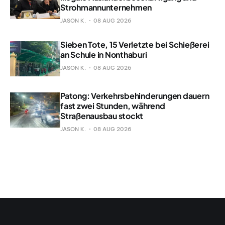
Strohmannunternehmen
JASON K.
08 AUG 2026
Sieben Tote, 15 Verletzte bei Schießerei
an Schule in Nonthaburi
JASON K.
08 AUG 2026
Patong: Verkehrsbehinderungen dauern
fast zwei Stunden, während
Straßenausbau stockt
JASON K.
08 AUG 2026