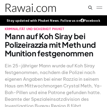
Stay updated with Phuket News. Follow us on
Facebook
KRIMINALITÄT UND SICHERHEIT
PHUKET
Mann auf Koh Siray bei
Polizeirazzia mit Meth und
Munition festgenommen
Ein 25-jähriger Mann wurde auf Koh Siray
festgenommen, nachdem die Polizei nach
eigenen Angaben bei einer Razzia in seinem
Haus am Mittwochmorgen Crystal Meth, Ya-
Bah-Pillen und eine Patrone gefunden hatte.
Beamte der Spezialeinsatzdivision des
Investigation Bureau Region 8 führt