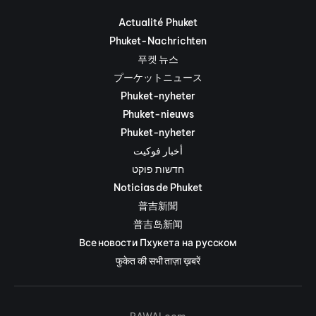
Actualité Phuket
Phuket-Nachrichten
푸켓 뉴스
プーケットニュース
Phuket-nyheter
Phuket-nieuws
Phuket-nyheter
أخبار فوكيت
חדשות פוקט
Noticias de Phuket
普吉新聞
普吉岛新闻
Все новости Пхукета на русском
फुकेत की सभी ताज़ा ख़बरें