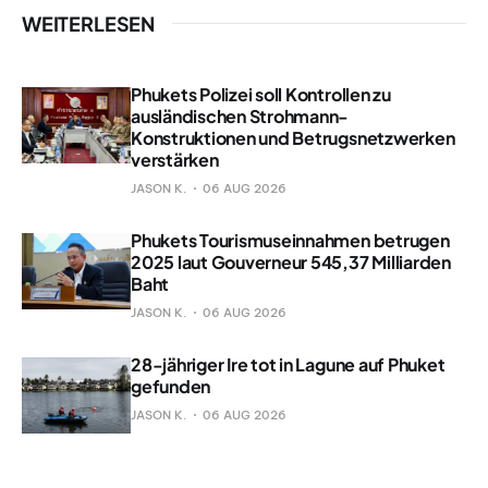
WEITERLESEN
Phukets Polizei soll Kontrollen zu
ausländischen Strohmann-
Konstruktionen und Betrugsnetzwerken
verstärken
JASON K.
06 AUG 2026
Phukets Tourismuseinnahmen betrugen
2025 laut Gouverneur 545,37 Milliarden
Baht
JASON K.
06 AUG 2026
28-jähriger Ire tot in Lagune auf Phuket
gefunden
JASON K.
06 AUG 2026