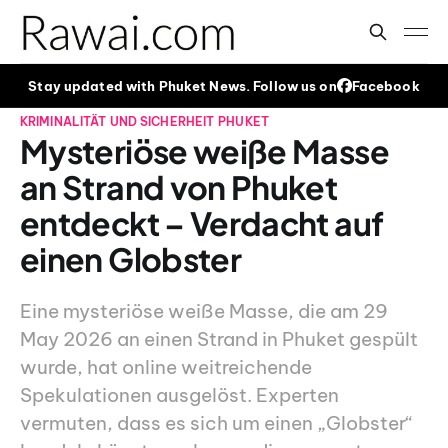
Stay updated with Phuket News. Follow us on
Facebook
KRIMINALITÄT UND SICHERHEIT
PHUKET
Mysteriöse weiße Masse
an Strand von Phuket
entdeckt – Verdacht auf
einen Globster
Eine mysteriöse weiße Masse, die am 29
May 2026 an einen Strand in Phuket gespült
wurde, hat online weitreichende
Spekulationen ausgelöst. Experten
vermuten, dass es sich um einen „Globster“