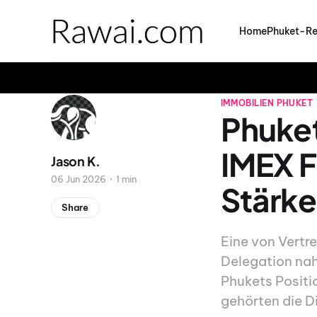
Home
Phuket-Re
IMMOBILIEN
PHUKET
Phuket
IMEX F
Jason K.
06 Jun 2026
1 min
Stärke
Share
Eine von Vertr
Delegation nah
Phukets Positi
gehörten die D