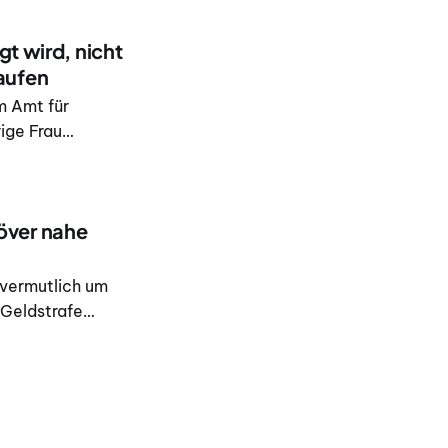
gt wird, nicht
aufen
m Amt für
ige Frau
e Produkte zur
över nahe
 vermutlich um
 Geldstrafe
weiße BMW-
ens nahe Surin