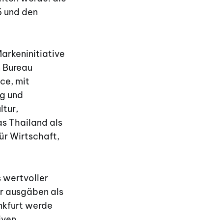
6 und den
arkeninitiative
n Bureau
ce, mit
ng und
ltur,
as Thailand als
für Wirtschaft,
 wertvoller
hr ausgäben als
ankfurt werde
iven