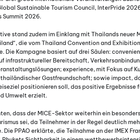
lobal Sustainable Tourism Council, InterPride 202
s Summit 2026.
tive stand zudem im Einklang mit Thailands neuer M
land“, die vom Thailand Convention and Exhibitio
e. Die Kampagne basiert auf drei Säulen: convenien
 infrastruktureller Bereitschaft, Verkehrsanbindu
eranstaltungslösungen; experience, mit Fokus auf Ku
 thailändischer Gastfreundschaft; sowie impact, d
iseziel positionieren soll, das positive Ergebnisse 
d Umwelt erzielt.
nten, dass der MICE-Sektor weiterhin ein besonders
rismus sei, da Teilnehmer in der Regel deutlich me
e. Die PPAO erklärte, die Teilnahme an der IMEX Fr
, Phukets Sichtbarkeit in einem wettbewerbsintens