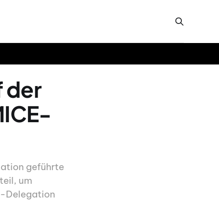
 der
MICE-
sation geführte
teil, um
t-Delegation