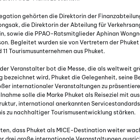
egation gehörten die Direktorin der Finanzabteilu
gsak, die Direktorin der Abteilung für Verkehrsan
n, sowie die PPAO-Ratsmitglieder Aphinan Wongn
n. Begleitet wurden sie von Vertretern der Phuket 
d 11 Tourismusunternehmen aus Phuket.
er Veranstalter bot die Messe, die als weltweit g
 bezeichnet wird, Phuket die Gelegenheit, seine Be
ßer internationaler Veranstaltungen zu präsentier
eilnahme solle die Marke Phuket als Reiseziel mit a
ruktur, international anerkannten Servicestandard
is zu nachhaltiger Tourismusentwicklung stärken.
ärten, dass Phuket als MICE-Destination weiter wac
 drei große internationale Veranstaltungen ausric