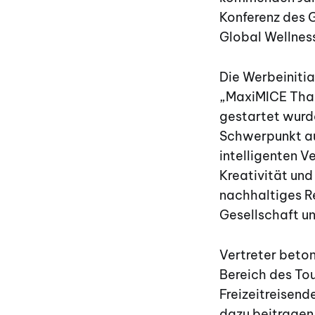
Konferenz des G
Global Wellnes
Die Werbeinitia
„MaxiMICE Thai
gestartet wurd
Schwerpunkt auf
intelligenten V
Kreativität und
nachhaltiges Re
Gesellschaft un
Vertreter beto
Bereich des Tou
Freizeitreisend
dazu beitragen