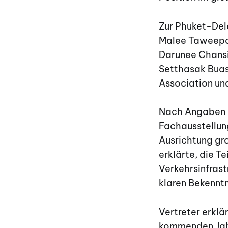
Zur Phuket-Del
Malee Taweepon
Darunee Chansi
Setthasak Buaso
Association un
Nach Angaben d
Fachausstellung
Ausrichtung gro
erklärte, die T
Verkehrsinfrast
klaren Bekenntn
Vertreter erkl
kommenden Jahr