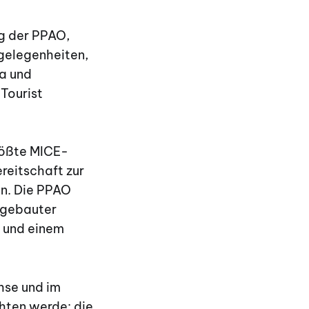
ng der PPAO,
gelegenheiten,
a und
Tourist
rößte MICE-
reitschaft zur
en. Die PPAO
usgebauter
s und einem
hse und im
hten werde: die