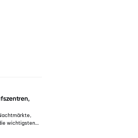
fszentren,
 Nachtmärkte,
die wichtigsten