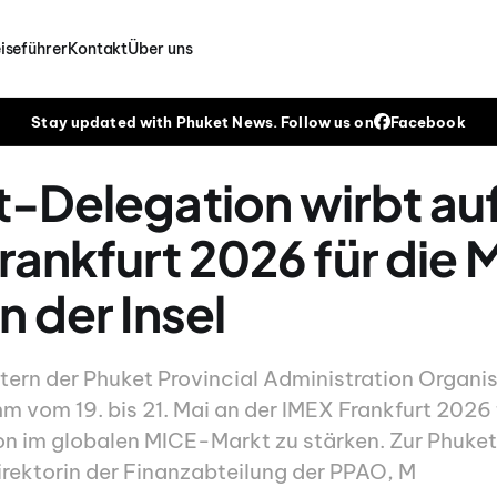
iseführer
Kontakt
Über uns
Stay updated with Phuket News. Follow us on
Facebook
-Delegation wirbt auf
rankfurt 2026 für die 
n der Insel
etern der Phuket Provincial Administration Organi
m vom 19. bis 21. Mai an der IMEX Frankfurt 2026 
on im globalen MICE-Markt zu stärken. Zur Phuke
irektorin der Finanzabteilung der PPAO, M