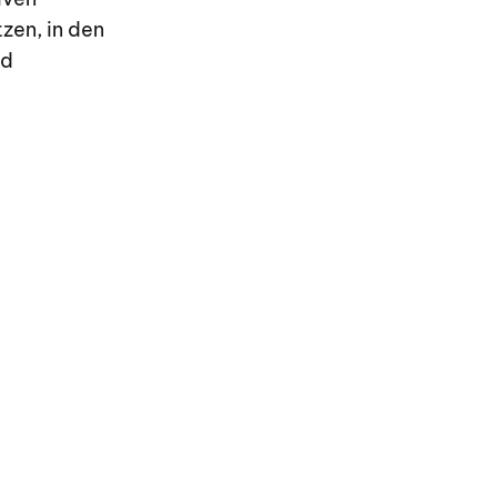
zen, in den
nd