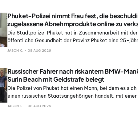
Phuket-Polizei nimmt Frau fest, die beschuldi
zugelassene Abnehmprodukte online zu verk
Die Stadtpolizei Phuket hat in Zusammenarbeit mit de
öffentliche Gesundheit der Provinz Phuket eine 25-jähr
festgenommen, die beschuldigt wird, nicht zugelassen
JASON K.
08 AUG 2026
Gewichtsabnahme online verkauft zu haben.
Russischer Fahrer nach riskantem BMW-Man
Surin Beach mit Geldstrafe belegt
Die Polizei von Phuket hat einen Mann, bei dem es sich
einen russischen Staatsangehörigen handelt, mit einer
belegt, nachdem ein Video gezeigt hatte, wie eine 
JASON K.
08 AUG 2026
Limousine auf einem Parkplatz eines Convenience-Lad
Beach gefährlich im Drift fuhr.