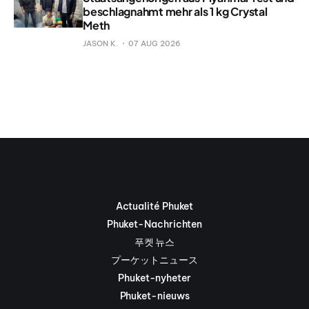
beschlagnahmt mehr als 1 kg Crystal
Meth
JASON K.
07 AUG 2026
Actualité Phuket
Phuket-Nachrichten
푸켓 뉴스
プーケットニュース
Phuket-nyheter
Phuket-nieuws