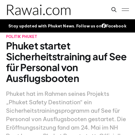
Stay updated with Phuket News. Follow us on
Facebook
POLITIK
PHUKET
Phuket startet
Sicherheitstraining auf See
für Personal von
Ausflugsbooten
Phuket hat im Rahmen seines Projekts
„Phuket Safety Destination“ ein
Sicherheitstrainingsprogramm auf See für
Personal von Ausflugsbooten gestartet. Die
Eröffnungssitzung fand am 24. Mai im NH