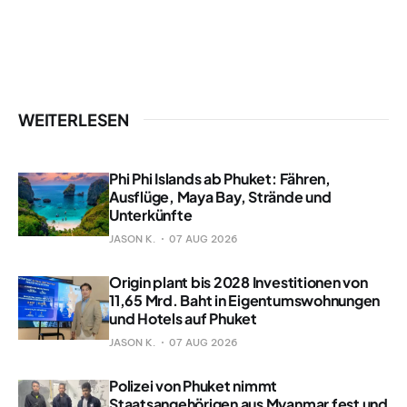
WEITERLESEN
Phi Phi Islands ab Phuket: Fähren,
Ausflüge, Maya Bay, Strände und
Unterkünfte
JASON K.
07 AUG 2026
Origin plant bis 2028 Investitionen von
11,65 Mrd. Baht in Eigentumswohnungen
und Hotels auf Phuket
JASON K.
07 AUG 2026
Polizei von Phuket nimmt
Staatsangehörigen aus Myanmar fest und