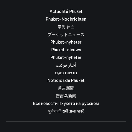
Actualité Phuket
Phuket-Nachrichten
푸켓 뉴스
プーケットニュース
Phuket-nyheter
Phuket-nieuws
Phuket-nyheter
أخبار فوكيت
חדשות פוקט
Noticias de Phuket
普吉新聞
普吉岛新闻
Все новости Пхукета на русском
फुकेत की सभी ताज़ा ख़बरें