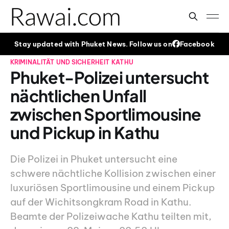
Stay updated with Phuket News. Follow us on
Facebook
KRIMINALITÄT UND SICHERHEIT
KATHU
Phuket-Polizei untersucht
nächtlichen Unfall
zwischen Sportlimousine
und Pickup in Kathu
Die Polizei in Phuket untersucht eine
schwere nächtliche Kollision zwischen einer
luxuriösen Sportlimousine und einem Pickup
auf der Wichitsongkram Road in Kathu.
Beamte der Polizeiwache Kathu teilten mit,