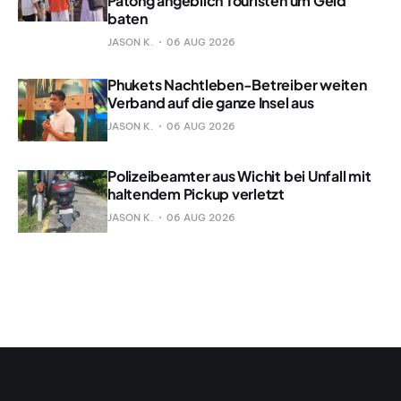
Patong angeblich Touristen um Geld
baten
JASON K.
06 AUG 2026
Phukets Nachtleben-Betreiber weiten
Verband auf die ganze Insel aus
JASON K.
06 AUG 2026
Polizeibeamter aus Wichit bei Unfall mit
haltendem Pickup verletzt
JASON K.
06 AUG 2026