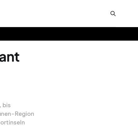
ant
 bis
manen-Region
ortinseln