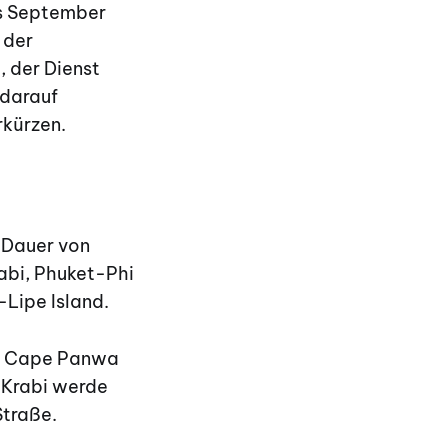
is September
 der
 der Dienst
 darauf
rkürzen.
 Dauer von
abi, Phuket-Phi
-Lipe Island.
t, Cape Panwa
t-Krabi werde
Straße.