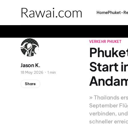
Home
Phuket-Re
VERKEHR
PHUKET
Phuket
Start 
Jason K.
18 May 2026
1 min
Andam
Share
» Thailands er
September Flüg
verbinden, und
schneller erre