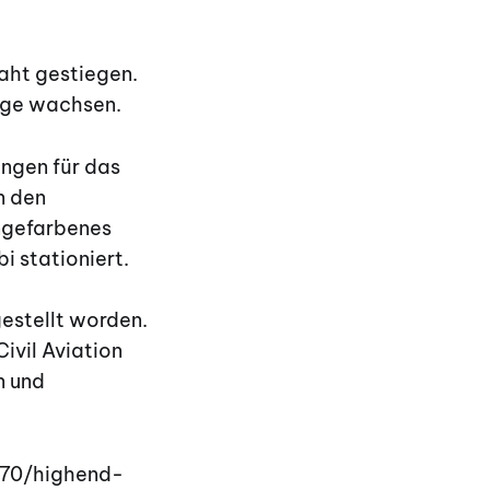
aht gestiegen.
euge wachsen.
ungen für das
n den
angefarbenes
i stationiert.
gestellt worden.
ivil Aviation
n und
370/highend-