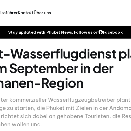
iseführer
Kontakt
Über uns
Stay updated with Phuket News. Follow us on
Facebook
-Wasserflugdienst pl
im September in der
anen-Region
ster kommerzieller Wasserflugzeugbetreiber plant,
e zu starten, die Phuket mit Zielen in der Anda
 richtet sich dabei an gehobene Touristen, die Res
ichen wollen und…