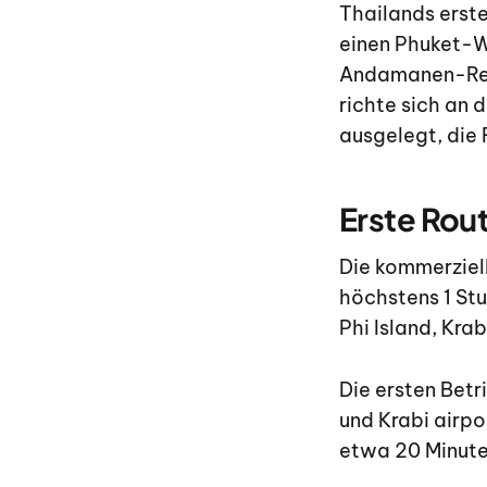
Thailands erst
einen Phuket-Wa
Andamanen-Regi
richte sich an 
ausgelegt, die 
Erste Rout
Die kommerziel
höchstens 1 St
Phi Island, Kra
Die ersten Bet
und Krabi airpo
etwa 20 Minuten