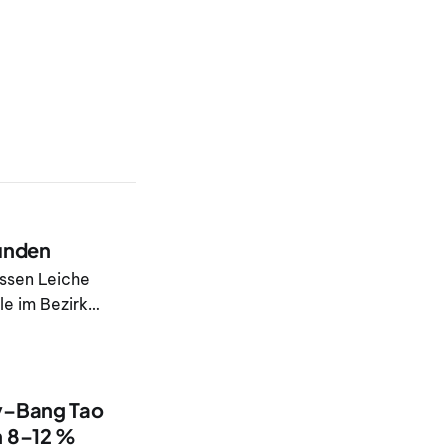
funden
essen Leiche
e im Bezirk
ay–Bang Tao
n 8–12 %