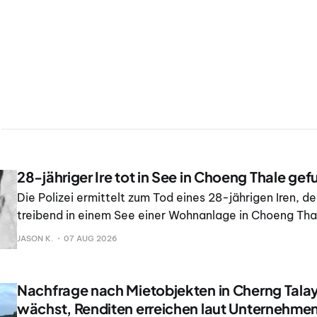
28-jähriger Ire tot in See in Choeng Thale ge
Die Polizei ermittelt zum Tod eines 28-jährigen Iren, d
treibend in einem See einer Wohnanlage in Choeng Thal
Thalang auf Phuket gefunden wurde.
JASON K.
07 AUG 2026
Nachfrage nach Mietobjekten in Cherng Tal
wächst, Renditen erreichen laut Unternehme