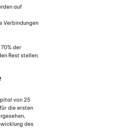
erden auf
re Verbindungen
 70% der
n Rest stellen.
e
pital von 25
ür die ersten
vorgesehen,
twicklung des