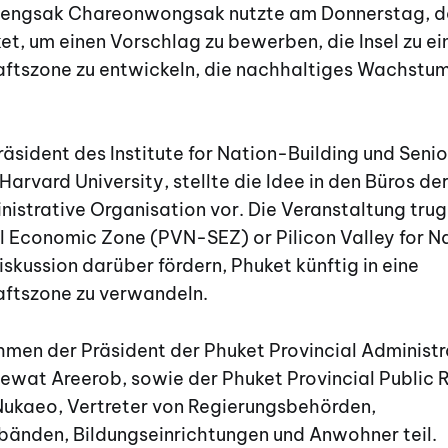
riengsak Chareonwongsak nutzte am Donnerstag, dem
et, um einen Vorschlag zu bewerben, die Insel zu ei
ftszone zu entwickeln, die nachhaltiges Wachstum
räsident des Institute for Nation-Building und Senio
Harvard University, stellte die Idee in den Büros de
nistrative Organisation vor. Die Veranstaltung trug
l Economic Zone (PVN-SEZ) or Pilicon Valley for N
Diskussion darüber fördern, Phuket künftig in eine
ftszone zu verwandeln.
men der Präsident der Phuket Provincial Administr
ewat Areerob, sowie der Phuket Provincial Public 
Nukaeo, Vertreter von Regierungsbehörden,
bänden, Bildungseinrichtungen und Anwohner teil.