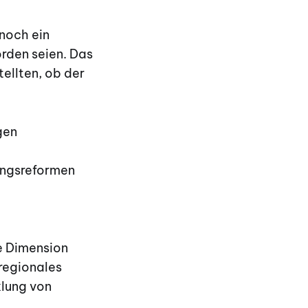
noch ein
rden seien. Das
ellten, ob der
gen
ungsreformen
re Dimension
 regionales
klung von