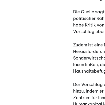
Die Quelle sag
politischer Ra
habe Kritik von
Vorschlag über
Zudem ist eine 
Herausforderun
Sonderwirtscha
lösen ließen, 
Haushaltsbefug
Der Vorschlag v
hinzu, indem er
Zentrum für Inn
Humankapital l