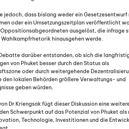
te jedoch, dass bislang weder ein Gesetzesentwurf 
hmen oder ein Umsetzungszeitplan veröffentlicht wo
 Oppositionsabgeordneten ausgelöst, die infrage st
 Wahlkampfrhetorik hinausgehen werde.
Debatte darüber entstanden, ob sich die langfristi
gen von Phuket besser durch den Status als
ftszone oder durch weitergehende Dezentralisier
die den lokalen Behörden größere Verwaltungs- und
nisse geben würden.
on Dr Kriengsak fügt dieser Diskussion eine weite
 den Schwerpunkt auf das Potenzial von Phuket als
ovation, Technologie, Investitionen und die Entwic
egt.