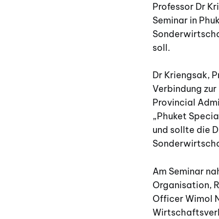
Professor Dr K
Seminar in Phuk
Sonderwirtscha
soll.
Dr Kriengsak, P
Verbindung zur 
Provincial Admi
„Phuket Specia
und sollte die 
Sonderwirtscha
Am Seminar nah
Organisation, R
Officer Wimol 
Wirtschaftsver