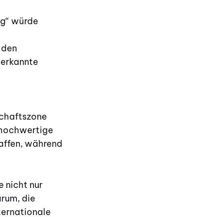
ng“ würde
 den
nerkannte
schaftszone
 hochwertige
haffen, während
e nicht nur
rum, die
ternationale