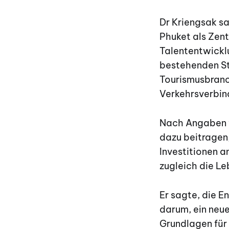
Dr Kriengsak sa
Phuket als Zent
Talententwicklu
bestehenden St
Tourismusbranc
Verkehrsverbin
Nach Angaben v
dazu beitragen
Investitionen 
zugleich die L
Er sagte, die E
darum, ein neu
Grundlagen für 