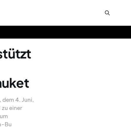
stützt
huket
dem 4. Juni,
 zu einer
tum
on-Bu