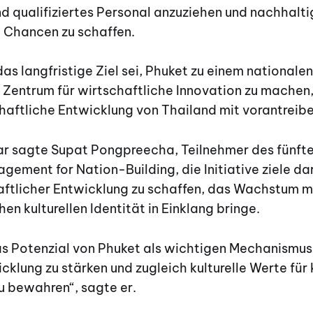
nd qualifiziertes Personal anzuziehen und nachhalt
e Chancen zu schaffen.
das langfristige Ziel sei, Phuket zu einem nationale
 Zentrum für wirtschaftliche Innovation zu machen,
haftliche Entwicklung von Thailand mit vorantreib
r sagte Supat Pongpreecha, Teilnehmer des fünf
ment for Nation-Building, die Initiative ziele dar
aftlicher Entwicklung zu schaffen, das Wachstum m
en kulturellen Identität in Einklang bringe.
das Potenzial von Phuket als wichtigen Mechanismus 
cklung zu stärken und zugleich kulturelle Werte für
u bewahren“, sagte er.