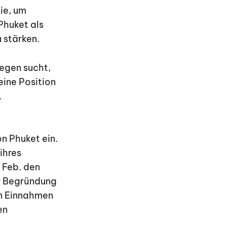
ie, um
Phuket als
 stärken.
Wegen sucht,
eine Position
.
n Phuket ein.
ihres
 Feb. den
ur Begründung
ten Einnahmen
en