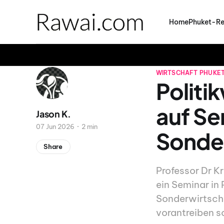
Home
Phuket-Re
WIRTSCHAFT
PHUKE
Politi
auf Se
Jason K.
07 Jun 2026
2 min
Sonder
Share
Professor Dr 
ein Seminar in 
Sonderwirtsch
vorantreiben so