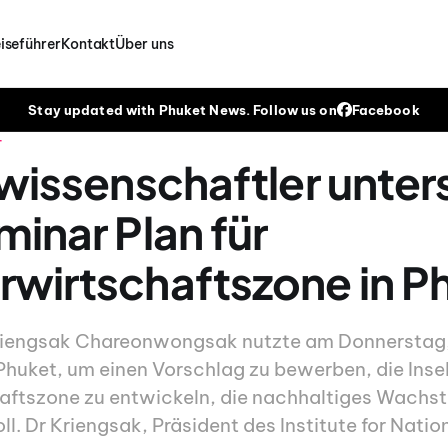
iseführer
Kontakt
Über uns
Stay updated with Phuket News. Follow us on
Facebook
T
kwissenschaftler unter
minar Plan für
wirtschaftszone in P
Kriengsak Chareonwongsak nutzte am Donnerstag, 
Phuket, um einen Vorschlag zu bewerben, die Insel
aftszone zu entwickeln, die nachhaltiges Wachs
ll. Dr Kriengsak, Präsident des Institute for Nati