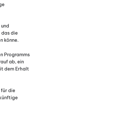
ige
n und
 das die
en könne.
ten Programms
auf ab, ein
it dem Erhalt
für die
 künftige