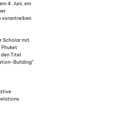
 4. Juni, ein
ner
 vorantreiben
r Scholar mit
r Phuket
 den Titel
ation-Building“
ative
Relations