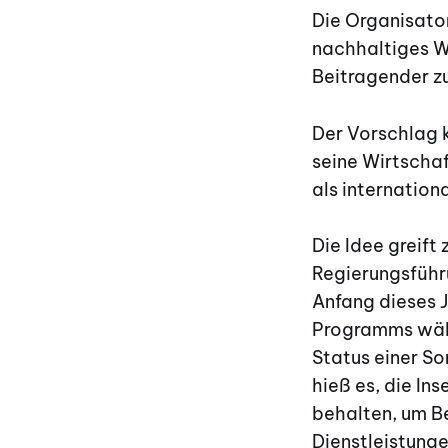
Die Organisato
nachhaltiges W
Beitragender zu
Der Vorschlag k
seine Wirtschaf
als internationa
Die Idee greift
Regierungsführ
Anfang dieses 
Programms währ
Status einer S
hieß es, die In
behalten, um Be
Dienstleistunge