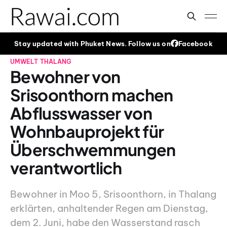
Stay updated with Phuket News. Follow us on
Facebook
UMWELT
THALANG
Bewohner von
Srisoonthorn machen
Abflusswasser von
Wohnbauprojekt für
Überschwemmungen
verantwortlich
Bewohner in Moo 5, Srisoonthorn, in Thalang
erklärten, anhaltender Regen am Dienstag,
dem 2. Juni, habe den Wasserstand rasch