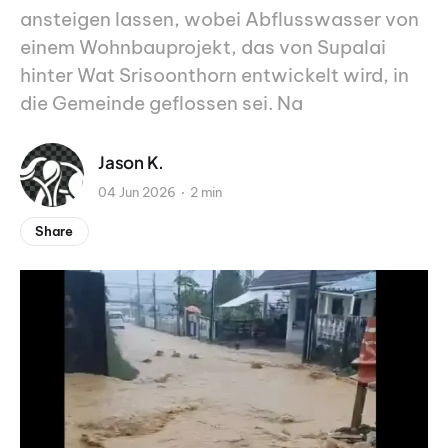
ansteigen lassen, wobei Abflusswasser von
einem Wohnbauprojekt, das von Supalai
hinter Wat Srisoonthorn entwickelt wird, in
die Gemeinde geflossen sei. Na
Jason K.
04 Jun 2026
2 min
Share