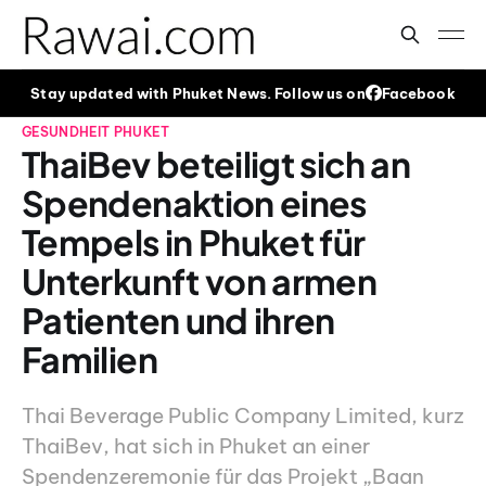
Stay updated with Phuket News. Follow us on
Facebook
GESUNDHEIT
PHUKET
ThaiBev beteiligt sich an
Spendenaktion eines
Tempels in Phuket für
Unterkunft von armen
Patienten und ihren
Familien
Thai Beverage Public Company Limited, kurz
ThaiBev, hat sich in Phuket an einer
Spendenzeremonie für das Projekt „Baan