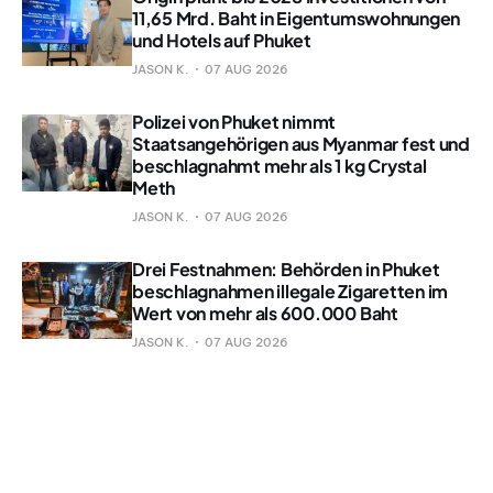
11,65 Mrd. Baht in Eigentumswohnungen
und Hotels auf Phuket
JASON K.
07 AUG 2026
Polizei von Phuket nimmt
Staatsangehörigen aus Myanmar fest und
beschlagnahmt mehr als 1 kg Crystal
Meth
JASON K.
07 AUG 2026
Drei Festnahmen: Behörden in Phuket
beschlagnahmen illegale Zigaretten im
Wert von mehr als 600.000 Baht
JASON K.
07 AUG 2026