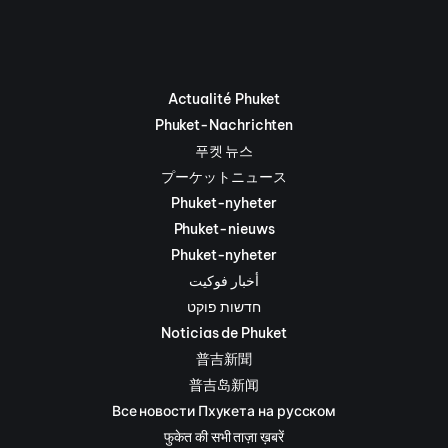
Actualité Phuket
Phuket-Nachrichten
푸켓 뉴스
プーケットニュース
Phuket-nyheter
Phuket-nieuws
Phuket-nyheter
أخبار فوكيت
חדשות פוקט
Noticias de Phuket
普吉新聞
普吉岛新闻
Все новости Пхукета на русском
फुकेत की सभी ताज़ा ख़बरें