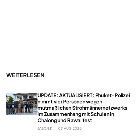
WEITERLESEN
UPDATE: AKTUALISIERT: Phuket-Polizei
nimmt vier Personen wegen
mutmaßlichen Strohmännernetzwerks
im Zusammenhang mit Schulen in
Chalong und Rawai fest
JASON K.
07 AUG 2026