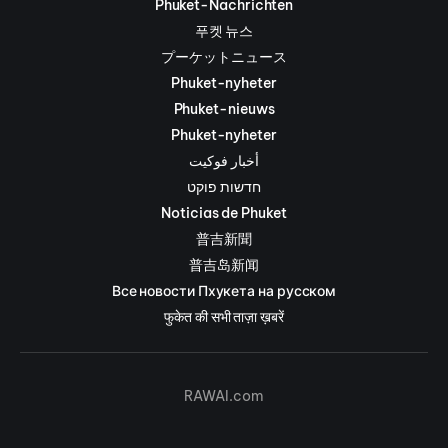
Phuket-Nachrichten
푸켓 뉴스
プーケットニュース
Phuket-nyheter
Phuket-nieuws
Phuket-nyheter
أخبار فوكيت
חדשות פוקט
Noticias de Phuket
普吉新聞
普吉岛新闻
Все новости Пхукета на русском
फुकेत की सभी ताज़ा ख़बरें
RAWAI.com