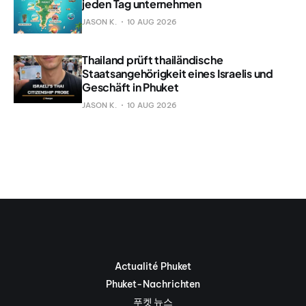
jeden Tag unternehmen
JASON K.
10 AUG 2026
Thailand prüft thailändische
Staatsangehörigkeit eines Israelis und
Geschäft in Phuket
JASON K.
10 AUG 2026
Actualité Phuket
Phuket-Nachrichten
푸켓 뉴스