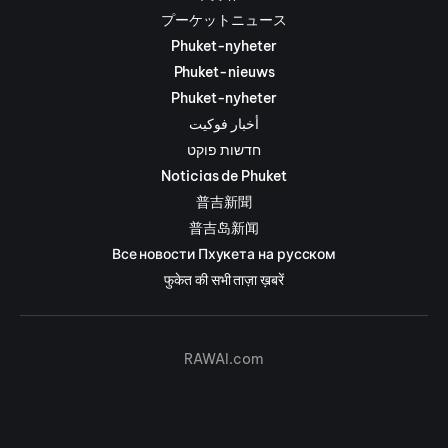
プーケットニュース
Phuket-nyheter
Phuket-nieuws
Phuket-nyheter
أخبار فوكيت
חדשות פוקט
Noticias de Phuket
普吉新聞
普吉岛新闻
Все новости Пхукета на русском
फुकेत की सभी ताज़ा ख़बरें
RAWAI.com