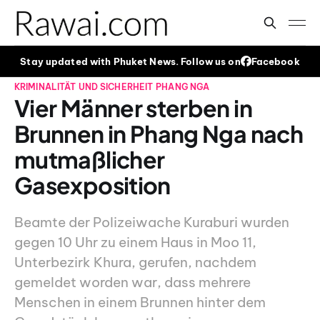
Stay updated with Phuket News. Follow us on
Facebook
KRIMINALITÄT UND SICHERHEIT
PHANG NGA
Vier Männer sterben in
Brunnen in Phang Nga nach
mutmaßlicher
Gasexposition
Beamte der Polizeiwache Kuraburi wurden
gegen 10 Uhr zu einem Haus in Moo 11,
Unterbezirk Khura, gerufen, nachdem
gemeldet worden war, dass mehrere
Menschen in einem Brunnen hinter dem