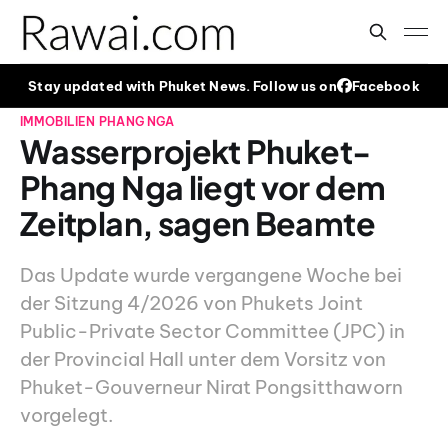
Stay updated with Phuket News. Follow us on
Facebook
IMMOBILIEN
PHANG NGA
Wasserprojekt Phuket-
Phang Nga liegt vor dem
Zeitplan, sagen Beamte
Das Update wurde vergangene Woche bei
der Sitzung 4/2026 von Phukets Joint
Public-Private Sector Committee (JPC) in
der Provincial Hall unter dem Vorsitz von
Phuket-Gouverneur Nirat Pongsitthaworn
vorgelegt.