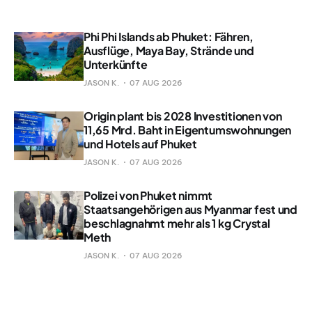
Phi Phi Islands ab Phuket: Fähren,
Ausflüge, Maya Bay, Strände und
Unterkünfte
JASON K.
07 AUG 2026
Origin plant bis 2028 Investitionen von
11,65 Mrd. Baht in Eigentumswohnungen
und Hotels auf Phuket
JASON K.
07 AUG 2026
Polizei von Phuket nimmt
Staatsangehörigen aus Myanmar fest und
beschlagnahmt mehr als 1 kg Crystal
Meth
JASON K.
07 AUG 2026