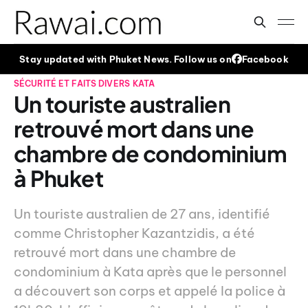
Stay updated with Phuket News. Follow us on
Facebook
SÉCURITÉ ET FAITS DIVERS
KATA
Un touriste australien
retrouvé mort dans une
chambre de condominium
à Phuket
Un touriste australien de 27 ans, identifié
comme Christopher Kazantzidis, a été
retrouvé mort dans une chambre de
condominium à Kata après que le personnel
a découvert son corps et appelé la police à