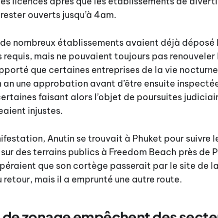
es licences après que les établissements de divert
 rester ouverts jusqu’à 4am.
ue de nombreux établissements avaient déjà déposé
s requis, mais ne pouvaient toujours pas renouveler 
porté que certaines entreprises de la vie nocturn
n an une approbation avant d’être ensuite inspecté
rtaines faisant alors l’objet de poursuites judiciai
eaient injustes.
festation, Anutin se trouvait à Phuket pour suivre l
sur des terrains publics à Freedom Beach près de 
péraient que son cortège passerait par le site de l
 retour, mais il a emprunté une autre route.
s de zonage empêchent des secteu