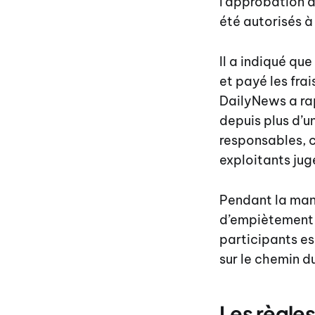
l’approbation d
été autorisés à
Il a indiqué q
et payé les frai
DailyNews a rap
depuis plus d’u
responsables, ce
exploitants jug
Pendant la mani
d’empiètement 
participants es
sur le chemin du
Les règle