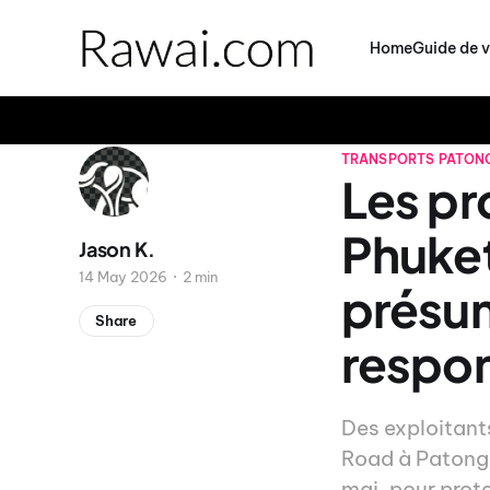
Home
Guide de 
TRANSPORTS
PATON
Les pr
Phuket
Jason K.
14 May 2026
2 min
présum
Share
respon
Des exploitant
Road à Patong B
mai, pour prot