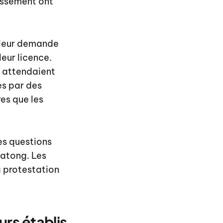
issement ont
 leur demande
leur licence.
e attendaient
es par des
res que les
es questions
Patong. Les
a protestation
rs établis