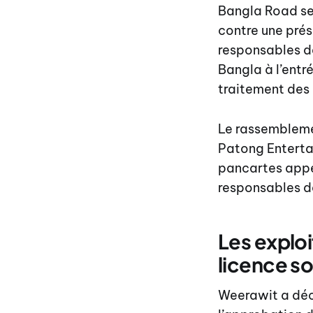
Bangla Road se 
contre une prés
responsables de
Bangla à l’ent
traitement des
Le rassembleme
Patong Enterta
pancartes appel
responsables de 
Les explo
licence so
Weerawit a déc