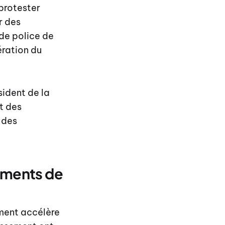
protester
r des
 de police de
ération du
ident de la
t des
 des
lements de
ement accélère