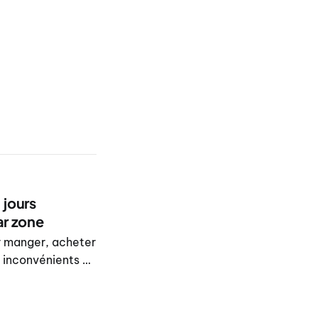
 jours
ar zone
r manger, acheter
 inconvénients et