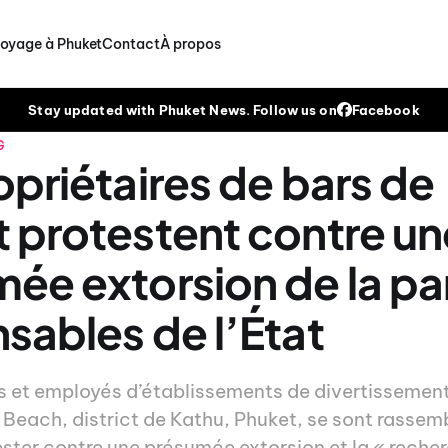
voyage à Phuket
Contact
À propos
Stay updated with Phuket News. Follow us on
Facebook
G
opriétaires de bars de
 protestent contre un
ée extorsion de la pa
sables de l’État
s et employés d’établissements de divertissemen
each, district de Kathu, Phuket, se sont rassembl
ester contre une présumée extorsion et la « reche