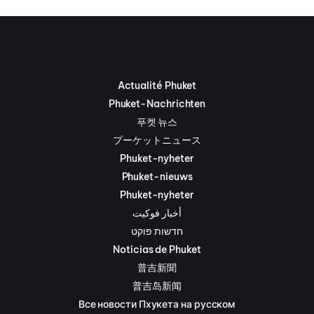
Actualité Phuket
Phuket-Nachrichten
푸켓 뉴스
プーケットニュース
Phuket-nyheter
Phuket-nieuws
Phuket-nyheter
أخبار فوكيت
חדשות פוקט
Noticias de Phuket
普吉新聞
普吉岛新闻
Все новости Пхукета на русском