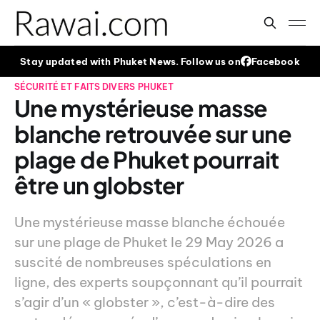
Stay updated with Phuket News. Follow us on
Facebook
SÉCURITÉ ET FAITS DIVERS
PHUKET
Une mystérieuse masse
blanche retrouvée sur une
plage de Phuket pourrait
être un globster
Une mystérieuse masse blanche échouée
sur une plage de Phuket le 29 May 2026 a
suscité de nombreuses spéculations en
ligne, des experts soupçonnant qu’il pourrait
s’agir d’un « globster », c’est-à-dire des