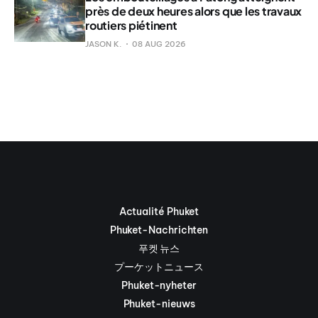
près de deux heures alors que les travaux
routiers piétinent
JASON K.
08 AUG 2026
Actualité Phuket
Phuket-Nachrichten
푸켓 뉴스
プーケットニュース
Phuket-nyheter
Phuket-nieuws