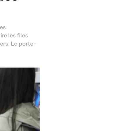
ues
re les files
gers. La porte-