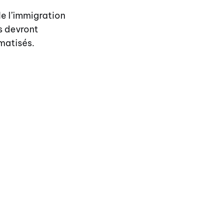
de l’immigration
s devront
omatisés.