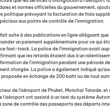
claré que les services d’immigration à l’aéroport f
dures et normes officielles du gouvernement, ajouta
ne politique prévoyant la facturation de frais supp
spéciaux aux points de contrôle de l’immigration.
ait suite à des publications en ligne alléguant qu
mander un paiement supplémentaire pour ce qui éta
e fast-track. La police de l’immigration avait aup
firmant que les retards étaient dus à un ralentiss
nformation de l’immigration pendant une période de
ment chargée. La police a également indiqué qu’au
it proposée en échange de 200 baht ou de tout aut
irecteur de l’aéroport de Phuket, Monchai Tanode, et
 l’aéroport ont assisté à un test du système Auto
a zone de contrôle des passeports des départs inte