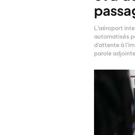
passa
L’aéroport int
automatisés pou
d’attente à l’i
parole adjoin