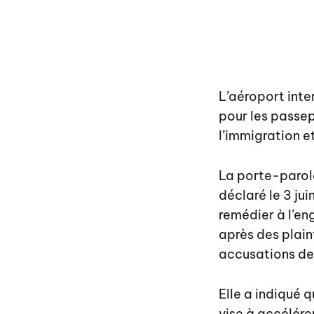
L’aéroport inte
pour les passepo
l’immigration e
La porte-parol
déclaré le 3 j
remédier à l’en
après des plain
accusations de
Elle a indiqué
vise à accélére