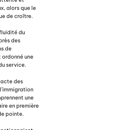
x, alors que le
ue de croître.
fluidité du
près des
ns de
t ordonné une
du service.
 acte des
l’immigration
omprennent une
ire en première
de pointe.