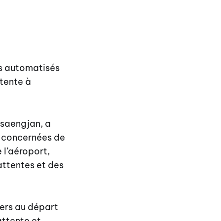
es automatisés
ttente à
saengjan, a
s concernées de
 l’aéroport,
attentes et des
ers au départ
attente et