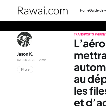
Home
Guide de 
TRANSPORTS
PHUKE
L’aéro
mettra
Jason K.
03 Jun 2026
2 min
automa
Share
au dépa
les fil
et d’a