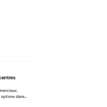
centres
mmerciaux,
 options dans