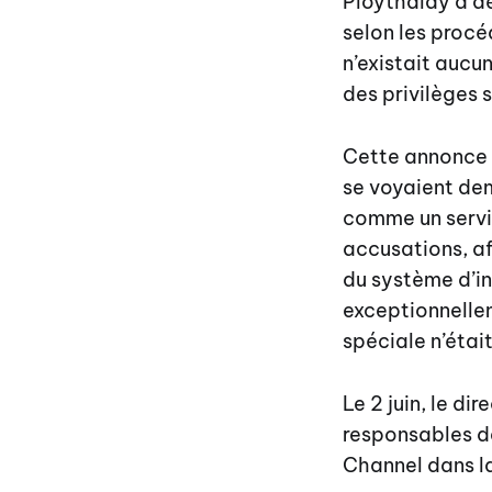
Ploythalay a dé
selon les procé
n’existait aucu
des privilèges 
Cette annonce f
se voyaient de
comme un servic
accusations, af
du système d’i
exceptionnelle
spéciale n’éta
Le 2 juin, le d
responsables de
Channel dans l