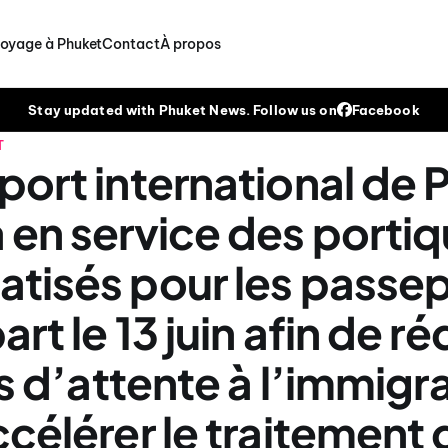
voyage à Phuket
Contact
À propos
Stay updated with Phuket News. Follow us on
Facebook
T
port international de 
 en service des porti
tisés pour les passe
rt le 13 juin afin de ré
es d’attente à l’immigr
ccélérer le traitement