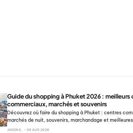
Guide du shopping à Phuket 2026 : meilleurs 
commerciaux, marchés et souvenirs
Découvrez où faire du shopping à Phuket : centres co
marchés de nuit, souvenirs, marchandage et meilleures
chaque zone touristique.
JASON K.
08 AUG 2026