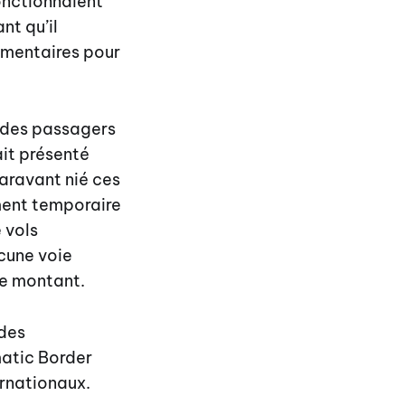
onctionnaient
nt qu’il
lémentaires pour
e des passagers
it présenté
aravant nié ces
ement temporaire
 vols
cune voie
re montant.
 des
matic Border
rnationaux.