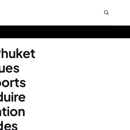
Phuket
ques
ports
duire
ation
 des