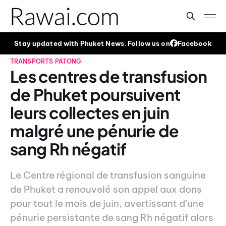
Stay updated with Phuket News. Follow us on
Facebook
TRANSPORTS
PATONG
Les centres de transfusion
de Phuket poursuivent
leurs collectes en juin
malgré une pénurie de
sang Rh négatif
Le Centre régional de transfusion sanguine
de Phuket a renouvelé son appel aux dons
pour tout le mois de juin, avertissant d’une
pénurie persistante de sang Rh négatif alors