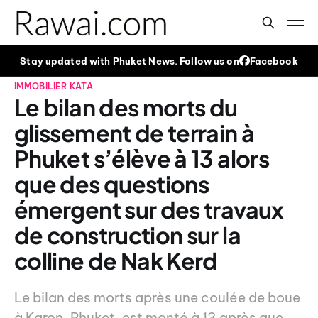
Stay updated with Phuket News. Follow us on
Facebook
IMMOBILIER
KATA
Le bilan des morts du
glissement de terrain à
Phuket s’élève à 13 alors
que des questions
émergent sur des travaux
de construction sur la
colline de Nak Kerd
Le bilan des morts après une coulée de boue
à Karon, Phuket, est monté à 13 après que