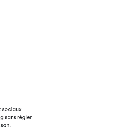
x sociaux
g sans régler
sson.