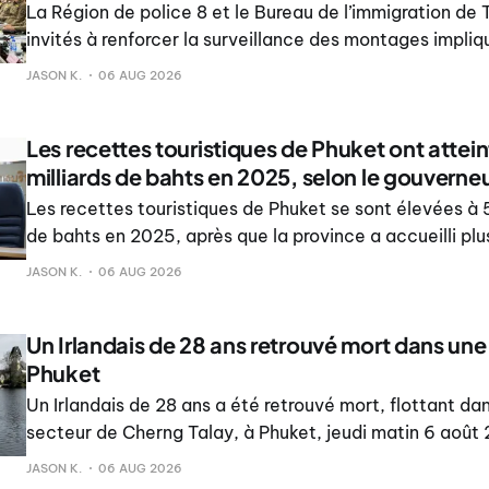
La Région de police 8 et le Bureau de l’immigration de 
invités à renforcer la surveillance des montages impli
noms étrangers et des activités présumées d’escroquer
JASON K.
06 AUG 2026
dans l’ensemble de la région d’Andaman.
Les recettes touristiques de Phuket ont attei
milliards de bahts en 2025, selon le gouverne
Les recettes touristiques de Phuket se sont élevées à 
de bahts en 2025, après que la province a accueilli plus
de touristes et de visiteurs, a déclaré le gouverneur d
JASON K.
06 AUG 2026
Chotinrin, le 6 août.
Un Irlandais de 28 ans retrouvé mort dans une
Phuket
Un Irlandais de 28 ans a été retrouvé mort, flottant da
secteur de Cherng Talay, à Phuket, jeudi matin 6 août 
enquête sur les causes du décès.
JASON K.
06 AUG 2026