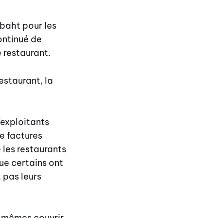
 baht pour les
ontinué de
e restaurant.
restaurant, la
’exploitants
de factures
 les restaurants
ue certains ont
 pas leurs
x-mêmes couvrir