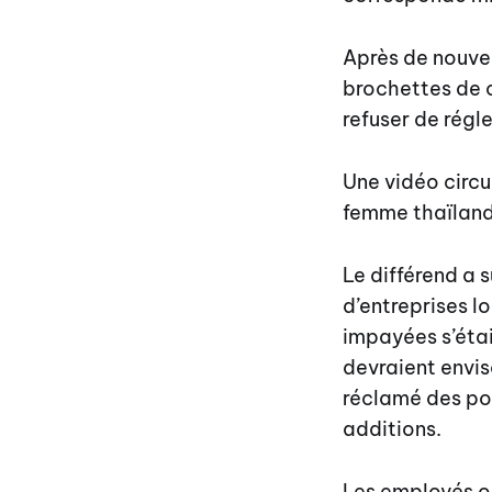
Après de nouvel
brochettes de c
refuser de régle
Une vidéo circul
femme thaïlanda
Le différend a s
d’entreprises l
impayées s’étai
devraient envis
réclamé des pou
additions.
Les employés on