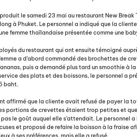
t produit le samedi 23 mai au restaurant New Break 
ong à Phuket. Le personnel a indiqué que la cliente
et une femme thaïlandaise présentée comme une baby
ployés du restaurant qui ont ensuite témoigné aup
a femme a d’abord commandé des brochettes de cre
’ananas, puis a demandé plus tard un smoothie à la 
 service des plats et des boissons, le personnel a p
5 baht.
t affirmé que la cliente avait refusé de payer la tot
es portions de crevettes étaient trop petites et qu
t pas le goût auquel elle s’attendait. Le personnel a
uses et proposé de refaire la boisson à la fraise afi
ux à ses préférences, mais elle a refusé.