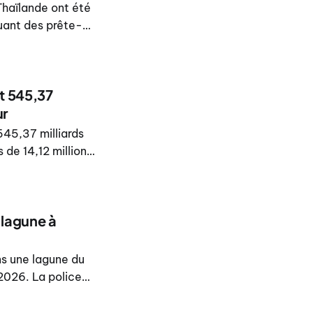
Thaïlande ont été
quant des prête-
ie à Phuket et
nt 545,37
ur
545,37 milliards
 de 14,12 millions
e Phuket,
 lagune à
ns une lagune du
2026. La police