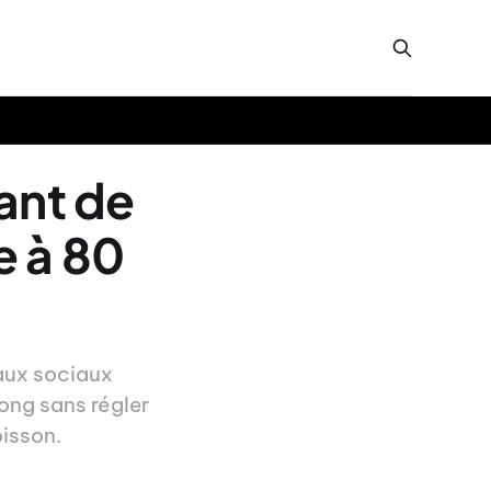
ant de
e à 80
eaux sociaux
ong sans régler
oisson.