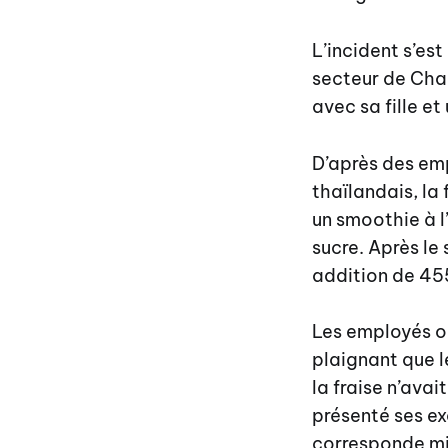
L’incident s’es
secteur de Chal
avec sa fille 
D’après des em
thaïlandais, l
un smoothie à l
sucre. Après le
addition de 45
Les employés on
plaignant que l
la fraise n’avai
présenté ses exc
corresponde mie