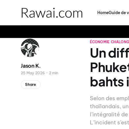
Home
Guide de 
ÉCONOMIE
CHALONG
Un dif
Phuket
Jason K.
25 May 2026
2 min
bahts
Share
Selon des empl
thaïlandais, u
l’intégralité d
L’incident s’es