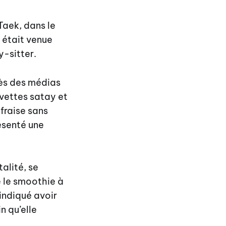
Taek, dans le
 était venue
-sitter.
rès des médias
vettes satay et
fraise sans
résenté une
alité, se
e le smoothie à
 indiqué avoir
n qu’elle