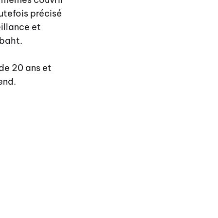
utefois précisé
illance et
 baht.
 de 20 ans et
end.