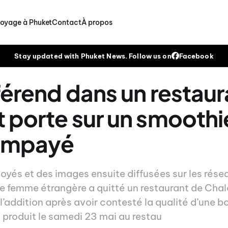
voyage à Phuket
Contact
À propos
Stay updated with Phuket News. Follow us on
Facebook
férend dans un restaur
 porte sur un smoothi
 impayé
oyés et des images ensuite diffusées sur les rés
ne femme étrangère a quitté un restaurant de Chal
e l’addition après avoir contesté la qualité d’une b
t produit le samedi 23 mai au restau