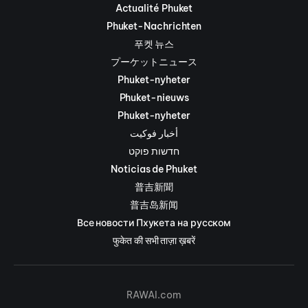
Actualité Phuket
Phuket-Nachrichten
푸켓 뉴스
プーケットニュース
Phuket-nyheter
Phuket-nieuws
Phuket-nyheter
أخبار فوكيت
חדשות פוקט
Noticias de Phuket
普吉新聞
普吉岛新闻
Все новости Пхукета на русском
फुकेत की सभी ताज़ा ख़बरें
RAWAI.com