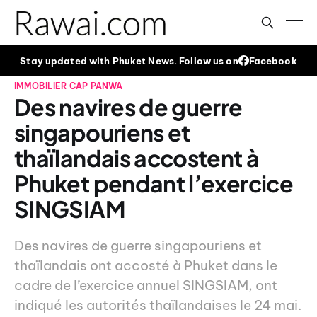
Stay updated with Phuket News. Follow us on
Facebook
IMMOBILIER
CAP PANWA
Des navires de guerre
singapouriens et
thaïlandais accostent à
Phuket pendant l’exercice
SINGSIAM
Des navires de guerre singapouriens et
thaïlandais ont accosté à Phuket dans le
cadre de l’exercice annuel SINGSIAM, ont
indiqué les autorités thaïlandaises le 24 mai.