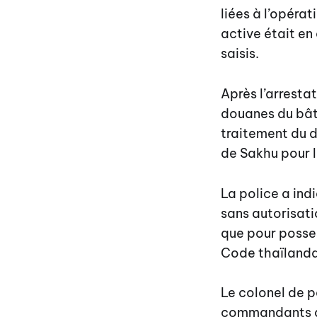
liées à l’opéra
active était en
saisis.
Après l’arresta
douanes du bât
traitement du d
de Sakhu pour l
La police a ind
sans autorisatio
que pour posses
Code thaïlandai
Le colonel de p
commandants de 