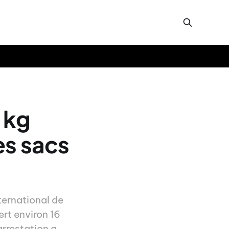
 kg
es sacs
ternational de
ert environ 16
arrestation a