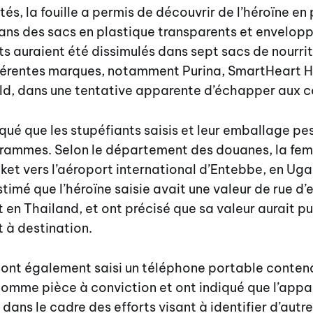
ités, la fouille a permis de découvrir de l’héroïne e
ans des sacs en plastique transparents et envelop
ts auraient été dissimulés dans sept sacs de nourri
fférentes marques, notamment Purina, SmartHeart Ho
d, dans une tentative apparente d’échapper aux c
iqué que les stupéfiants saisis et leur emballage pe
ogrammes. Selon le département des douanes, la fe
et vers l’aéroport international d’Entebbe, en Ug
stimé que l’héroïne saisie avait une valeur de rue d’
t en Thailand, et ont précisé que sa valeur aurait 
t à destination.
 ont également saisi un téléphone portable conten
omme pièce à conviction et ont indiqué que l’appar
dans le cadre des efforts visant à identifier d’autr