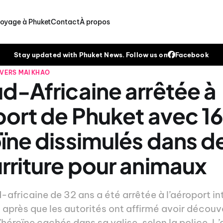
voyage à Phuket
Contact
À propos
Stay updated with Phuket News. Follow us on
Facebook
IVERS
MAI KHAO
d-Africaine arrêtée à
port de Phuket avec 16
ïne dissimulés dans d
rriture pour animaux
africaine de 32 ans a été arrêtée à l’aéroport in
in après que les autorités ont affirmé avoir découv
éroïne cachés dans sa valise, selon la police. L’