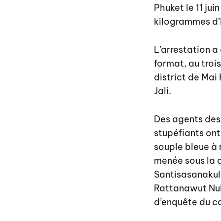
Phuket le 11 jui
kilogrammes d’h
L’arrestation a
format, au troi
district de Mai
Jali.
Des agents des 
stupéfiants ont
souple bleue à 
menée sous la d
Santisasanakul,
Rattanawut Nuk
d’enquête du c