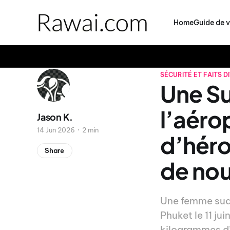
Home
Guide de 
SÉCURITÉ ET FAITS D
Une Su
l’aéro
Jason K.
14 Jun 2026
2 min
d’héro
Share
de nou
Une femme sud-
Phuket le 11 ju
kilogrammes d’h