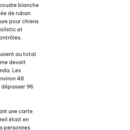
n poudre blanche
pée de ruban
ture pour chiens
listic et
ontrôles.
saient au total
mme devait
anda. Les
environ 48
pu dépasser 96
ant une carte
eil était en
es personnes