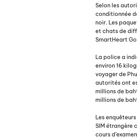
Selon les autor
conditionnée d
noir. Les paque
et chats de di
SmartHeart Gol
La police a ind
environ 16 kil
voyager de Phuk
autorités ont e
millions de bah
millions de bah
Les enquêteurs
SIM étrangère c
cours d’examen 