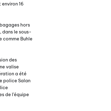
t environ 16
s bagages hors
, dans le sous-
iée comme Buhle
sion des
ne valise
ération a été
de police Salan
lice
s de l’équipe