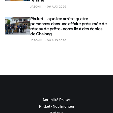
JASON K.
06 AUG 2026
Phuket : la police arrête quatre
personnes dans une affaire présumée de
réseau de prête-noms lié à des écoles
de Chalong
JASON K.
06 AUG 2026
Actualité Phuket
Phuket-Nachrichten
푸켓 뉴스