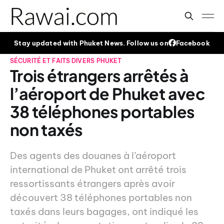
Stay updated with Phuket News. Follow us on
Facebook
SÉCURITÉ ET FAITS DIVERS
PHUKET
Trois étrangers arrêtés à
l’aéroport de Phuket avec
38 téléphones portables
non taxés
Des agents des douanes à l’aéroport
international de Phuket ont arrêté trois
ressortissants étrangers après avoir
découvert 38 téléphones portables non
taxés dans leurs bagages, ont indiqué les