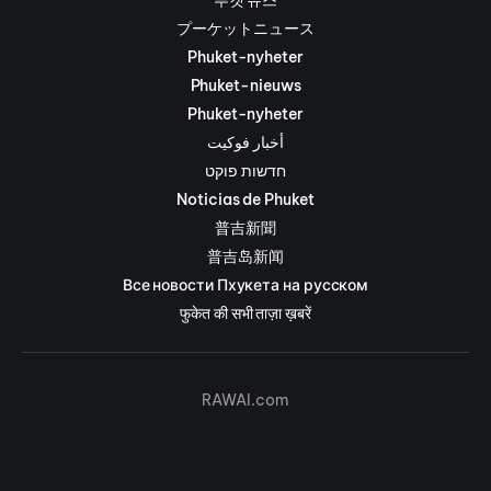
プーケットニュース
Phuket-nyheter
Phuket-nieuws
Phuket-nyheter
أخبار فوكيت
חדשות פוקט
Noticias de Phuket
普吉新聞
普吉岛新闻
Все новости Пхукета на русском
फुकेत की सभी ताज़ा ख़बरें
RAWAI.com