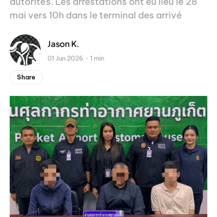
autorités. Les arrestations ont eu lieu le 28
mai vers 10h dans le terminal des arrivé
Jason K.
01 Jun 2026
1 min
Share