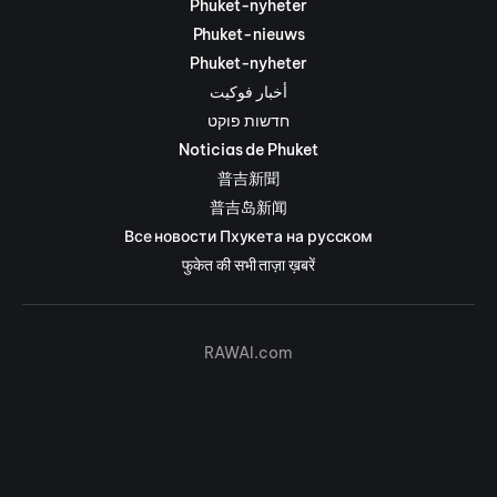
Phuket-nyheter
Phuket-nieuws
Phuket-nyheter
أخبار فوكيت
חדשות פוקט
Noticias de Phuket
普吉新聞
普吉岛新闻
Все новости Пхукета на русском
फुकेत की सभी ताज़ा ख़बरें
RAWAI.com