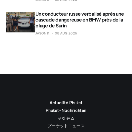
Un conducteur russe verbalisé après une
cascade dangereuse en BMW près de la
plage de Surin
JASON K.
08 AUG 2026
Actualité Phuket
Phuket-Nachrichten
푸켓 뉴스
プーケットニュース