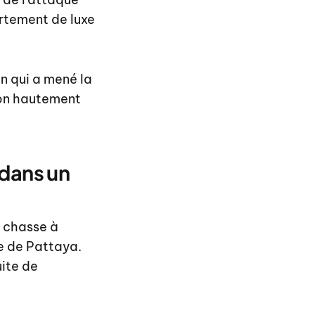
artement de luxe
en qui a mené la
ion hautement
 dans un
e chasse à
re de Pattaya.
uite de