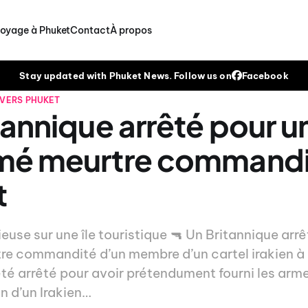
voyage à Phuket
Contact
À propos
Stay updated with Phuket News. Follow us on
Facebook
IVERS
PHUKET
tannique arrêté pour u
mé meurtre commandi
t
use sur une île touristique 🔫 Un Britannique arr
e commandité d’un membre d’un cartel irakien à 
té arrêté pour avoir prétendument fourni les arme
n d’un Irakien…