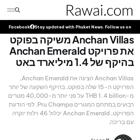
Facebook
Stay updated with Phuket News. Follow us on
Anchan Villas משיקה בפוקט
את פרויקט Anchan Emerald
בהיקף של 1.4 מיליארד באט
Anchan Villas הציגה את Anchan Emerald,
הפרויקט ה-15 שלה בפוקט, בהיקף השקעה של יותר
מ-THB 1. 4 billion על פני יותר מ-40,000 מטרים
רבועים במתחם המגורים Pru Champa. לפי הודעת
הפרויקט, Anchan Emerald יכלול 46 וילות יוקרה
עם בריכה.