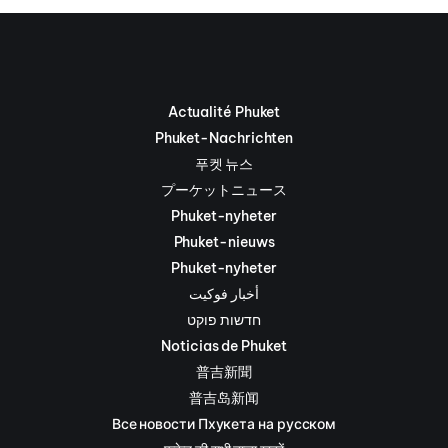
Actualité Phuket
Phuket-Nachrichten
푸켓 뉴스
プーケットニュース
Phuket-nyheter
Phuket-nieuws
Phuket-nyheter
أخبار فوكيت
חדשות פוקט
Noticias de Phuket
普吉新聞
普吉岛新闻
Все новости Пхукета на русском