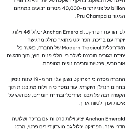
ה-15 שלה בפוקט, בהיקף השקעה של יותר מ-THB 1.4
billion על פני יותר מ-40,000 מטרים רבועים במתחם
המגורים Pru Champa.
לפי הודעת הפרויקט, Anchan Emerald יכלול 46 וילות
יוקרה עם בריכה. הפרויקט מתואר כחלק מהגישה
האדריכלית Modern Tropical של החברה, כאשר כל
יחידת מגורים תוכננה לשלב בין חללי פנים וחוץ, תוך הדגשת
אור טבעי, פרטיות וסביבה נופית מטופחת.
החברה מסרה כי הפרויקט נשען על יותר מ-19 שנות ניסיון
בתחום הנדל"ן היוקרתי. עוד נמסר כי הווילות מתוכננות תוך
הקפדה רבה על תכנון אדריכלי ובחירת חומרים, עם דגש על
איכות וערך לטווח ארוך.
Anchan Emerald יציע וילות פרטיות עם בריכה ושלושה
חדרי שינה. הפרויקט יכלול גם מועדון דיירים פרטי, מרכז