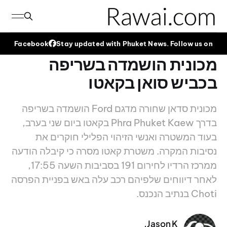
Facebook
Stay updated with Phuket News. Follow us on
מכונית הושמדה בשריפה
בכביש סואן בקאטו
מכונית סדאן שחורה מדגם Ford הושמדה בשריפה
בדרך Phra Phuket Kaew בקאטו ביום שני בערב,
בעוד המשטרה ואנשי הזיהוי הפלילי חוקרים את
נסיבות המקרה. משטרת קאטו מסרה כי קיבלה הודעה
ממרכז הרדיו לחירום 191 בסביבות השעה 17:55,
לאחר דיווחים שלפיהם רכב עלה באש בפניית הפרסה
Choti בנתיב הנכנס.
Jason K.