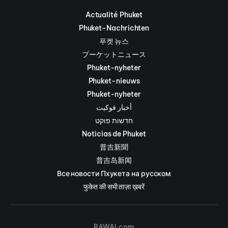
Actualité Phuket
Phuket-Nachrichten
푸켓 뉴스
プーケットニュース
Phuket-nyheter
Phuket-nieuws
Phuket-nyheter
أخبار فوكيت
חדשות פוקט
Noticias de Phuket
普吉新聞
普吉岛新闻
Все новости Пхукета на русском
फुकेत की सभी ताज़ा ख़बरें
RAWAI.com