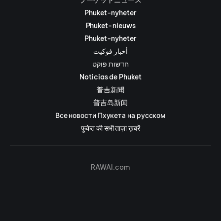
Phuket-nyheter
Phuket-nieuws
Phuket-nyheter
أخبار فوكيت
חדשות פוקט
Noticias de Phuket
普吉新聞
普吉岛新闻
Все новости Пхукета на русском
फुकेत की सभी ताज़ा ख़बरें
RAWAI.com