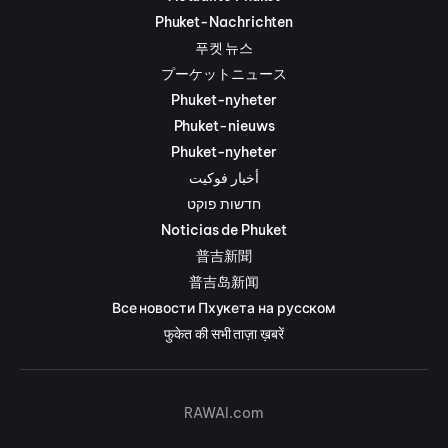
Phuket-Nachrichten
푸켓 뉴스
プーケットニュース
Phuket-nyheter
Phuket-nieuws
Phuket-nyheter
أخبار فوكيت
חדשות פוקט
Noticias de Phuket
普吉新聞
普吉岛新闻
Все новости Пхукета на русском
फुकेत की सभी ताज़ा ख़बरें
RAWAI.com