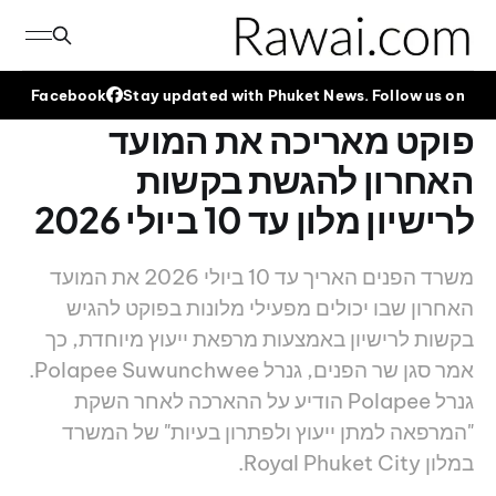
Facebook
Stay updated with Phuket News. Follow us on
פוקט מאריכה את המועד
האחרון להגשת בקשות
לרישיון מלון עד 10 ביולי 2026
משרד הפנים האריך עד 10 ביולי 2026 את המועד
האחרון שבו יכולים מפעילי מלונות בפוקט להגיש
בקשות לרישיון באמצעות מרפאת ייעוץ מיוחדת, כך
אמר סגן שר הפנים, גנרל Polapee Suwunchwee.
גנרל Polapee הודיע על ההארכה לאחר השקת
"המרפאה למתן ייעוץ ולפתרון בעיות" של המשרד
במלון Royal Phuket City.