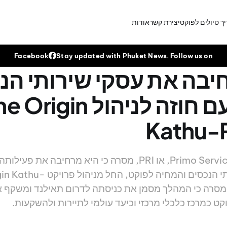
ך טיולים לפוקט
יצירת קשר
אודות
Facebook
Stay updated with Phuket News. Follow us on
מרחיבה את עסקי שירותי ה
לפוקט עם חוזה לניהול rigin
Kathu-
Primo Service Solutions Pcl, או PRI, מסרה כי היא מרחיבה את 
אקו-סיסטם שירותי הנכסים והמחיה לפוקט, הח
חברה מסרה כי המהלך מסמן את כניסתה לדרום תאילנד ומשקף
 כמרכז כלכלי מרכזי וכיעד עולמי לתיירות ולהשקעות.