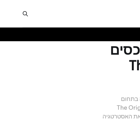
נכסים
The O
פעילותה בתחום
ל מניהול פרויקט The Origin Kathu-
 את האסטרטגיה