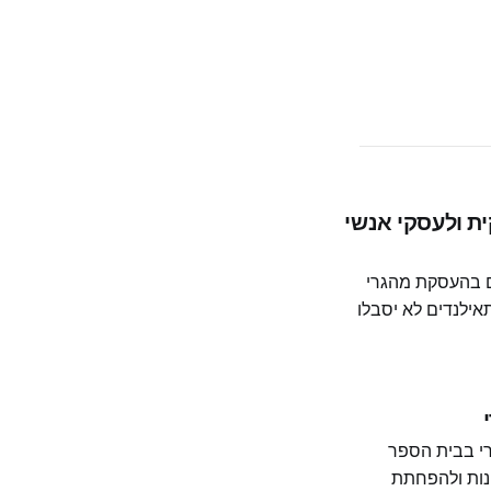
ת ולעסקי אנשי
ים בהעסקת מהגרי
 בלתי חוקיים, בעקבות פגישה עם קבוצת Thai Mai Tonn תאילנדים לא יסבלו
ו בעקבות ירי בבית הספר
 למניעת אסונות ולהפחתת