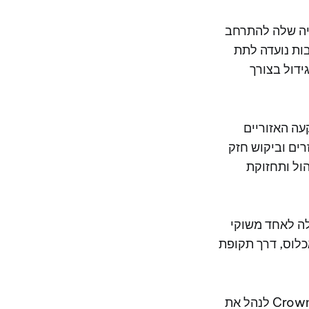
יה שלה להתרחב
להשקעות. PRI ציינה כי ההתרחבות נועדה לתת
ידול בצורך
 ההשקעה האזוריים
רים וביקוש חזק
הול ותחזוקת
לה לאחד משוקי
כלוס, דרך תקופת
במסגרת התוכנית, PRI מינתה את החברה המסונפת שלה Crown Residence Co Ltd לנהל את