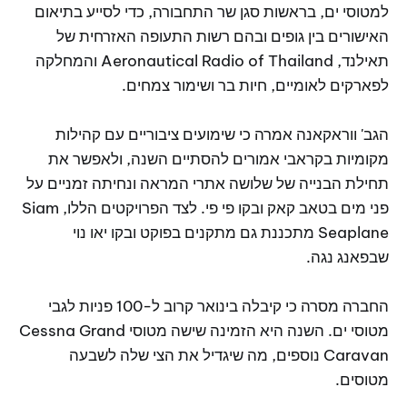
למטוסי ים, בראשות סגן שר התחבורה, כדי לסייע בתיאום
האישורים בין גופים ובהם רשות התעופה האזרחית של
תאילנד, Aeronautical Radio of Thailand והמחלקה
לפארקים לאומיים, חיות בר ושימור צמחים.
הגב' ווראקאנה אמרה כי שימועים ציבוריים עם קהילות
מקומיות בקראבי אמורים להסתיים השנה, ולאפשר את
תחילת הבנייה של שלושה אתרי המראה ונחיתה זמניים על
פני מים בטאב קאק ובקו פי פי. לצד הפרויקטים הללו, Siam
Seaplane מתכננת גם מתקנים בפוקט ובקו יאו נוי
שבפאנג נגה.
החברה מסרה כי קיבלה בינואר קרוב ל-100 פניות לגבי
מטוסי ים. השנה היא הזמינה שישה מטוסי Cessna Grand
Caravan נוספים, מה שיגדיל את הצי שלה לשבעה
מטוסים.