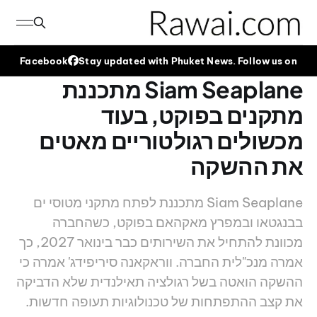
Facebook
Stay updated with Phuket News. Follow us on
Siam Seaplane מתכננת
מתקנים בפוקט, בעוד
מכשולים רגולטוריים מאטים
את ההשקה
Siam Seaplane מתכננת לפתח מתקני מטוסי ים
בבנגטאו ובמפרץ מאקהאם בפוקט, כשהחברה
מכוונת להתחיל את השירותים כבר בינואר 2027, כך
אמרה מנכ"לית החברה. ווראקאנה סיריפידג' אמרה כי
ההשקה הואטה בשל רגולציה תאילנדית שלא הדביקה
את קצב ההתפתחות של טכנולוגיות תעופה חדשות.