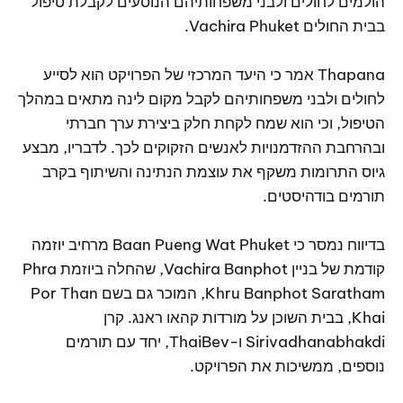
הולמים לחולים ולבני משפחותיהם הנוסעים לקבלת טיפול
בבית החולים Vachira Phuket.
Thapana אמר כי היעד המרכזי של הפרויקט הוא לסייע
לחולים ולבני משפחותיהם לקבל מקום לינה מתאים במהלך
הטיפול, וכי הוא שמח לקחת חלק ביצירת ערך חברתי
ובהרחבת ההזדמנויות לאנשים הזקוקים לכך. לדבריו, מבצע
גיוס התרומות משקף את עוצמת הנתינה והשיתוף בקרב
תורמים בודהיסטים.
בדיווח נמסר כי Baan Pueng Wat Phuket מרחיב יוזמה
קודמת של בניין Vachira Banphot, שהחלה ביוזמת Phra
Khru Banphot Saratham, המוכר גם בשם Por Than
Khai, בבית השוכן על מורדות קהאו ראנג. קרן
Sirivadhanabhakdi ו-ThaiBev, יחד עם תורמים
נוספים, ממשיכות את הפרויקט.