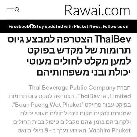
Facebook
Stay updated with Phuket News. Follow us on
ThaiBev הצטרפה למבצע גיוס
תרומות של מקדש בפוקט
למען מקלט לחולים מעוטי
יכולת ובני משפחותיהם
חברת Thai Beverage Public Company
Limited, או ThaiBev, הצטרפה לטקס גיוס תרומות
בפוקט עבור פרויקט "Baan Pueng Wat Phuket",
שמטרתו להקים מקום לינה לחולים מעוטי יכולת
ולקרוביהם בזמן שהם מקבלים טיפול בבית החולים
Vachira Phuket. האירוע נערך ב-9 ביולי בוואט