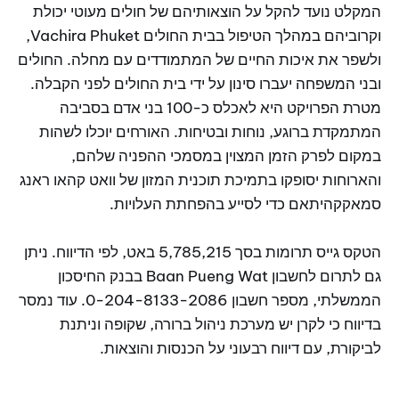
המקלט נועד להקל על הוצאותיהם של חולים מעוטי יכולת
וקרוביהם במהלך הטיפול בבית החולים Vachira Phuket,
ולשפר את איכות החיים של המתמודדים עם מחלה. החולים
ובני המשפחה יעברו סינון על ידי בית החולים לפני הקבלה.
מטרת הפרויקט היא לאכלס כ-100 בני אדם בסביבה
המתמקדת ברוגע, נוחות ובטיחות. האורחים יוכלו לשהות
במקום לפרק הזמן המצוין במסמכי ההפניה שלהם,
והארוחות יסופקו בתמיכת תוכנית המזון של וואט קהאו ראנג
סמאקקהיתאם כדי לסייע בהפחתת העלויות.
הטקס גייס תרומות בסך 5,785,215 באט, לפי הדיווח. ניתן
גם לתרום לחשבון Baan Pueng Wat בבנק החיסכון
הממשלתי, מספר חשבון 0-204-8133-2086. עוד נמסר
בדיווח כי לקרן יש מערכת ניהול ברורה, שקופה וניתנת
לביקורת, עם דיווח רבעוני על הכנסות והוצאות.