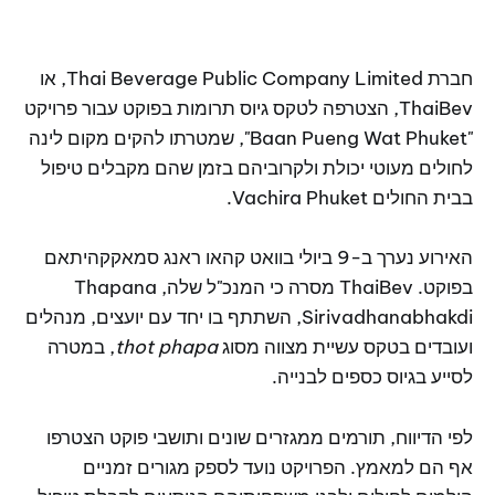
חברת Thai Beverage Public Company Limited, או
ThaiBev, הצטרפה לטקס גיוס תרומות בפוקט עבור פרויקט
"Baan Pueng Wat Phuket", שמטרתו להקים מקום לינה
לחולים מעוטי יכולת ולקרוביהם בזמן שהם מקבלים טיפול
בבית החולים Vachira Phuket.
האירוע נערך ב-9 ביולי בוואט קהאו ראנג סמאקקהיתאם
בפוקט. ThaiBev מסרה כי המנכ"ל שלה, Thapana
Sirivadhanabhakdi, השתתף בו יחד עם יועצים, מנהלים
ועובדים בטקס עשיית מצווה מסוג
thot phapa
, במטרה
לסייע בגיוס כספים לבנייה.
לפי הדיווח, תורמים ממגזרים שונים ותושבי פוקט הצטרפו
אף הם למאמץ. הפרויקט נועד לספק מגורים זמניים