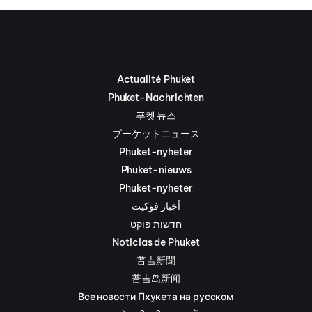
Actualité Phuket
Phuket-Nachrichten
푸켓 뉴스
プーケットニュース
Phuket-nyheter
Phuket-nieuws
Phuket-nyheter
أخبار فوكيت
חדשות פוקט
Noticias de Phuket
普吉新聞
普吉岛新闻
Все новости Пхукета на русском