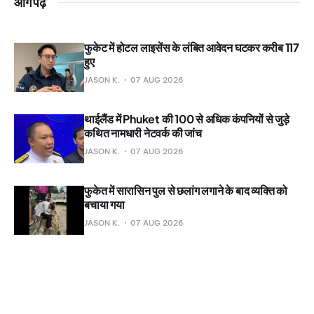
आगे पढ़ें
फुकेट में होटल लाइसेंस के लंबित आवेदन घटकर करीब 117
हुए
JASON K.
07 AUG 2026
थाईलैंड में Phuket की 100 से अधिक कंपनियों से जुड़े
कथित नामधारी नेटवर्क की जांच
JASON K.
07 AUG 2026
फुकेत में सारासिन पुल से छलांग लगाने के बाद व्यक्ति को
बचाया गया
JASON K.
07 AUG 2026