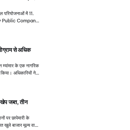
परियोजनाओं में 11.
erty Public Company
हा है, जिसका मूल्य
लोग्राम से अधिक
 म्यांमार के एक नागरिक
 किया। अधिकारियों ने
सार ड्रग्स छिपाए गए
खेप जब्त, तीन
ानों पर छापेमारी के
 खुले बाजार मूल्य वाली