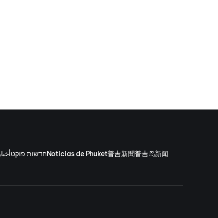
रंट के तहत की गई।
أخبا
חדשות פוקט
Noticias de Phuket
普吉新聞
普吉岛新闻