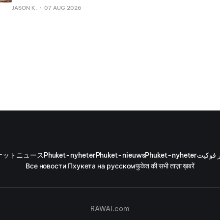
विदेशी सिगरेट जब्त की। यह कार्रवाई शाम 7 बजे अदालत से मंजूर तलाशी वा
JASON K.
07 AUG 2026
ケットニュース
Phuket-nyheter
Phuket-nieuws
Phuket-nyheter
ر فوكيت
Все новости Пхукета на русском
फुकेत की सभी ताज़ा ख़बरें
RAWAI.com