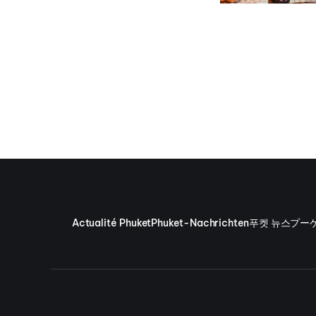
Actualité Phuket
Phuket-Nachrichten
푸켓 뉴스
プー