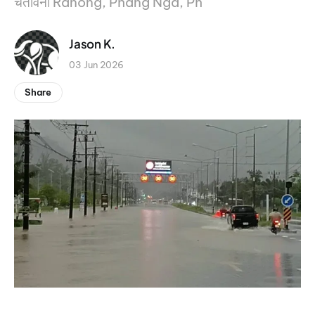
चेतावनी Ranong, Phang Nga, Ph
Jason K.
03 Jun 2026
Share