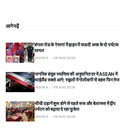
आगे पढ़ें
बंगला रोड के रेस्तरां में झड़प में सऊदी अरब के दो पर्यटक
घायल
JASON K.
08 AUG 2026
नागरिक बंदूक स्वामित्व की अनुमानित दर में ASEAN में
थाईलैंड सबसे आगे; स्कूलों में गोलीबारी से बहस फिर तेज
JASON K.
08 AUG 2026
सीधी उड़ानें शुरू होने से पहले रूस और बेलारूस में द्वीप
पर्यटन को बढ़ावा दे रहा फुकेत
JASON K.
08 AUG 2026