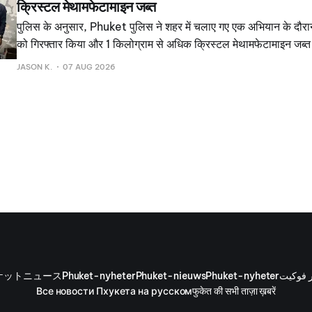
क्रिस्टल मेथामफेटामाइन जब्त
पुलिस के अनुसार, Phuket पुलिस ने शहर में चलाए गए एक अभियान के दौरान
को गिरफ्तार किया और 1 किलोग्राम से अधिक क्रिस्टल मेथामफेटामाइन जब्त
संदिग्ध के आवास और आसपास के उन ठिकानों की तलाशी ली, जहां उनके अनु
JASON K.
07 AUG 2026
थे।
ケットニュース
Phuket-nyheter
Phuket-nieuws
Phuket-nyheter
ر فوكيت
Все новости Пхукета на русском
फुकेत की सभी ताज़ा ख़बरें