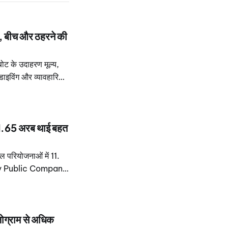
, बीच और ठहरने की
ोट के उदाहरण मूल्य,
डाइविंग और व्यावहारिक
11.65 अरब थाई बहत
परियोजनाओं में 11.
erty Public Company
हा है, जिसका मूल्य
लोग्राम से अधिक