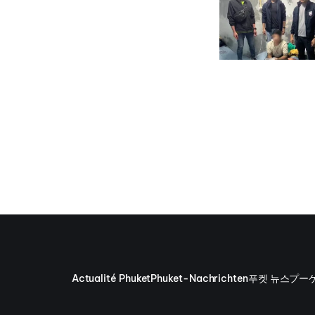
Actualité Phuket
Phuket-Nachrichten
푸켓 뉴스
プー