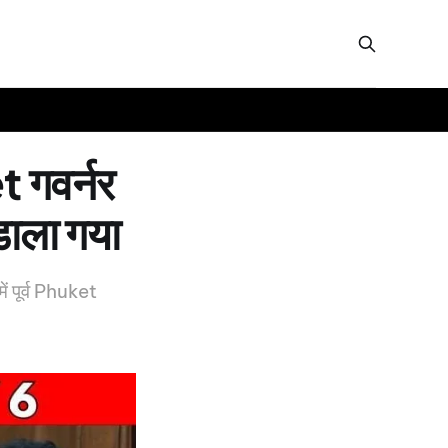
t गवर्नर
डाला गया
ं पूर्व Phuket