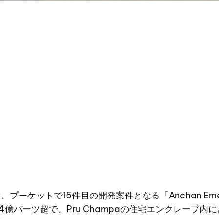
lasは、プーケットで15件目の開発案件となる「Anchan Em
4億バーツ超で、Pru Champaの住宅エンクレーブ内