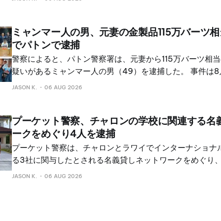
ミャンマー人の男、元妻の金製品115万バーツ
でパトンで逮捕
警察によると、パトン警察署は、元妻から115万バーツ相
疑いがあるミャンマー人の男（49）を逮捕した。 事件は8
分、ミャンマー人女性（46）が、元夫が自宅に侵入し、
JASON K.
06 AUG 2026
金製品を持ち去ったと届け出たことで発覚した。 2人は約
と、警察は『The Phuket Express』に語った。 容疑
プーケット警察、チャロンの学校に関連する名
たとみられている。 捜査員は防犯カメラの映像を使って逃
ークをめぐり4人を逮捕
午後0時30分ごろ、市場の駐車場で容疑者を逮捕した。 
る金製品、サイドカー付きの赤いホンダ・ウェーブ、その
プーケット警察は、チャロンとラワイでインターナショナ
た。
る3社に関与したとされる名義貸しネットワークをめぐり
当局が発表した。 容疑者は外国籍者2人とタイ人2人。 警
JASON K.
06 AUG 2026
の2人は外国人が事業運営を支配できるよう、会社の登記
タイの1999年外国人事業法に基づく規制を回避する試み
る。 捜査は、プーケット県警本部長の警察少将 Sinlert Su