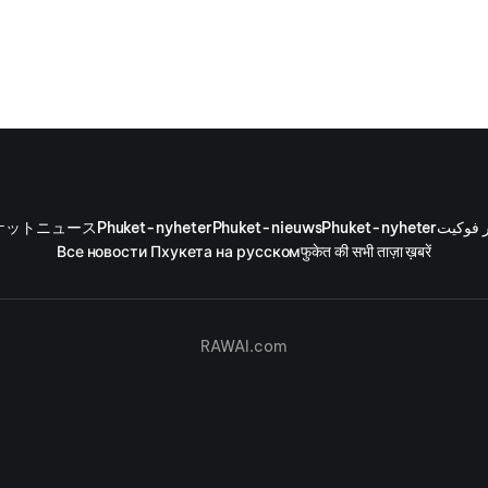
警察署長の警察大佐 Surasak Jaidee の指揮下で行われた
ケットニュース
Phuket-nyheter
Phuket-nieuws
Phuket-nyheter
ر فوكيت
Все новости Пхукета на русском
फुकेत की सभी ताज़ा ख़बरें
RAWAI.com