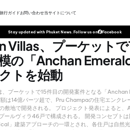
旅行ガイド
お問い合わせ
当サイトについて
Stay updated with Phuket News. Follow us on
Facebook
an Villas、プーケット
の「Anchan Emera
クトを始動
llasは、プーケットで15件目の開発案件となる「Anchan 
額は14億バーツ超で、Pru Champaの住宅エンク
の敷地で開発される。 プロジェクト発表によると、An
高級プールヴィラ46戸で構成される。 開発コンセプト
Tropical」建築アプローチの一環とされ、各住戸は自