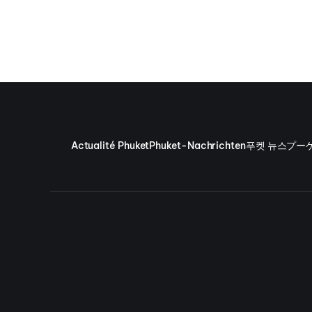
Actualité Phuket
Phuket-Nachrichten
푸켓 뉴스
プー