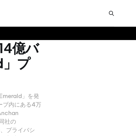
で14億バ
ld」プ
Emerald」を発
レーブ内にある4万
chan
は同社の
然光、プライバシ