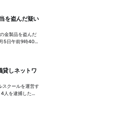
相当を盗んだ疑い
当の金製品を盗んだ
月5日午前9時40
金庫に保管していた
4年前に別れていた
者は三輪バイクで逃走し
義貸しネットワ
走経路を追跡し、
警察は盗品とみられ
他の証拠品を押収し
ルスクールを運営す
、4人を逮捕したと
察によると、タイ人
と設立を支援した。
だったとみられてい
khum と、チャロン