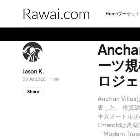
Home
プーケット
Anch
ーツ規模
Jason K.
ロジェ
09 Jul 2026
1 min
Share
Anchan Vi
表した。 投資総
平方メートル超
Emeraldは
「Modern 