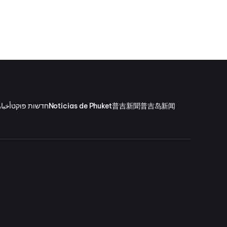
。
أخبا
חדשות פוקט
Noticias de Phuket
普吉新聞
普吉岛新闻