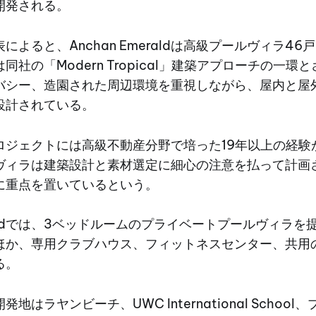
開発される。
によると、Anchan Emeraldは高級プールヴィラ4
同社の「Modern Tropical」建築アプローチの一環
バシー、造園された周辺環境を重視しながら、屋内と屋
設計されている。
ロジェクトには高級不動産分野で培った19年以上の経験
ヴィラは建築設計と素材選定に細心の注意を払って計画
に重点を置いているという。
meraldでは、3ベッドルームのプライベートプールヴィラ
ほか、専用クラブハウス、フィットネスセンター、共用
る。
地はラヤンビーチ、UWC International Schoo