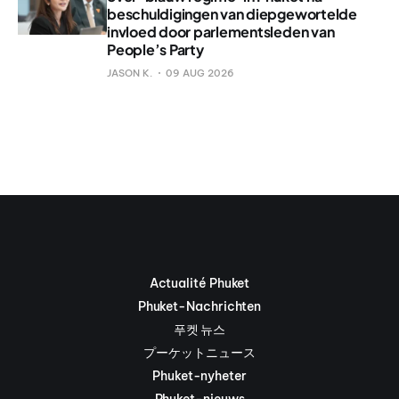
beschuldigingen van diepgewortelde
invloed door parlementsleden van
People’s Party
JASON K.
09 AUG 2026
Actualité Phuket
Phuket-Nachrichten
푸켓 뉴스
プーケットニュース
Phuket-nyheter
Phuket-nieuws