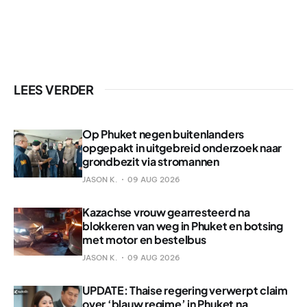
LEES VERDER
Op Phuket negen buitenlanders
opgepakt in uitgebreid onderzoek naar
grondbezit via stromannen
JASON K.
09 AUG 2026
Kazachse vrouw gearresteerd na
blokkeren van weg in Phuket en botsing
met motor en bestelbus
JASON K.
09 AUG 2026
UPDATE: Thaise regering verwerpt claim
over ‘blauw regime’ in Phuket na