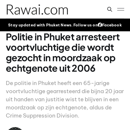
Stay updated with Phuket News. Follow us on
Facebook
Politie in Phuket arresteert
voortvluchtige die wordt
gezocht in moordzaak op
echtgenote uit 2006
De politie in Phuket heeft een 65-jarige
voortvluchtige gearresteerd die bijna 20 jaar
uit handen van justitie wist te blijven in een
moordzaak op zijn echtgenote, aldus de
Crime Suppression Division.