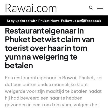
Stay updated with Phuket News. Follow us on
Facebook
Restauranteigenaar in
Phuket betwist claim van
toerist over haar in tom
yum na weigering te
betalen
Een restauranteigenaar in Rawai, Phuket, zei
dat een buitenlandse mannelijke klant
weigerde voor zijn maaltijd te betalen nadat
hij had beweerd een haar te hebben
gevonden in een kom tom yum, volgens het