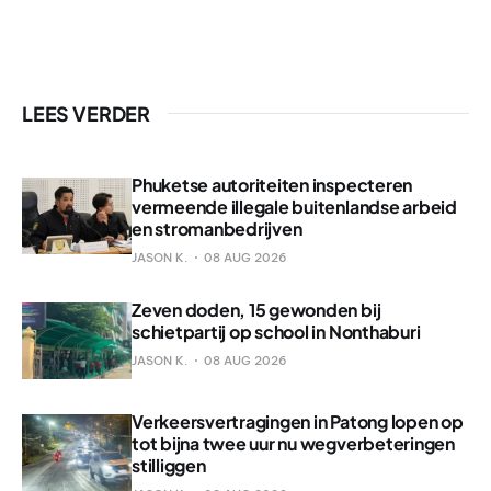
LEES VERDER
Phuketse autoriteiten inspecteren
vermeende illegale buitenlandse arbeid
en stromanbedrijven
JASON K.
08 AUG 2026
Zeven doden, 15 gewonden bij
schietpartij op school in Nonthaburi
JASON K.
08 AUG 2026
Verkeersvertragingen in Patong lopen op
tot bijna twee uur nu wegverbeteringen
stilliggen