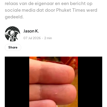
relaas van de eigenaar en een bericht op
sociale media dat door Phuket Times werd
gedeeld.
Jason K.
07 Jul 2026
2 min
Share