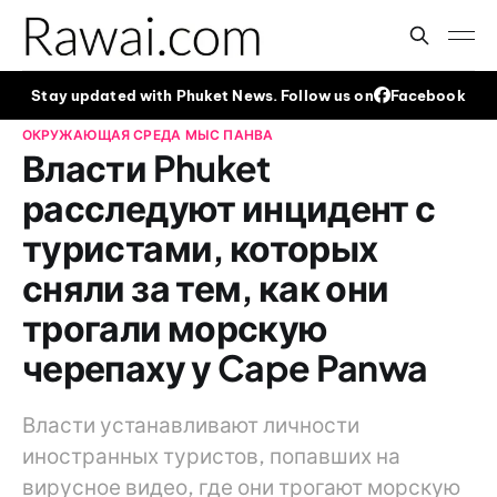
Stay updated with Phuket News. Follow us on
Facebook
ОКРУЖАЮЩАЯ СРЕДА
МЫС ПАНВА
Власти Phuket
расследуют инцидент с
туристами, которых
сняли за тем, как они
трогали морскую
черепаху у Cape Panwa
Власти устанавливают личности
иностранных туристов, попавших на
вирусное видео, где они трогают морскую