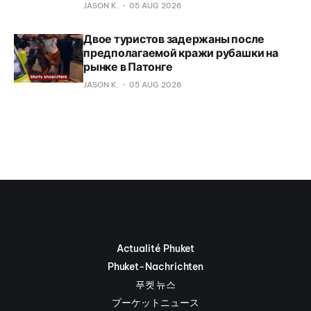
JASON K.
05 AUG 2026
Двое туристов задержаны после
предполагаемой кражи рубашки на
рынке в Патонге
JASON K.
05 AUG 2026
Actualité Phuket
Phuket-Nachrichten
푸켓 뉴스
プーケットニュース