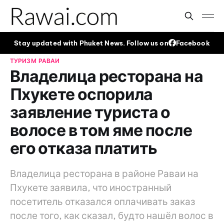
Stay updated with Phuket News. Follow us on
Facebook
ТУРИЗМ
РАВАИ
Владелица ресторана на
Пхукете оспорила
заявление туриста о
волосе в том яме после
его отказа платить
Владелица ресторана в районе Раваи на
Пхукете заявила, что иностранный
посетитель отказался оплачивать заказ
после того, как сказал, будто нашёл волос в