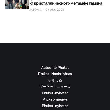
кг кристаллического метамфетамина
JASON K.
07 AUG 2026
Actualité Phuket
Phuket-Nachrichten
푸켓 뉴스
プーケットニュース
Phuket-nyheter
Phuket-nieuws
Phuket-nyheter