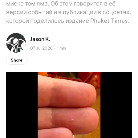
миске том яма. Об этом говорится в её
версии событий и в публикации в соцсетях,
которой поделилось издание Phuket Times.
Jason K.
07 Jul 2026
1 min
Share