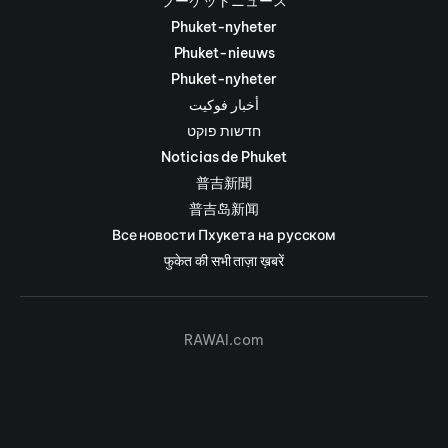
プーケットニュース
Phuket-nyheter
Phuket-nieuws
Phuket-nyheter
أخبار فوكيت
חדשות פוקט
Noticias de Phuket
普吉新聞
普吉岛新闻
Все новости Пхукета на русском
फुकेत की सभी ताज़ा ख़बरें
RAWAI.com