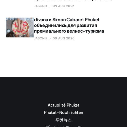
JASON K.
09 AUG 2026
divana и Simon Cabaret Phuket
объединились для развития
премиального велнес-туризма
JASON K.
09 AUG 2026
Actualité Phuket
Phuket-Nachrichten
푸켓 뉴스