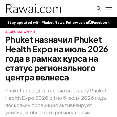
Stay updated with Phuket News. Follow us on
Facebook
ЗДОРОВЬЕ
СУРИН
Phuket назначил Phuket
Health Expo на июль 2026
года в рамках курса на
статус регионального
центра велнеса
Phuket проведет третью выставку Phuket
Health Expo 2026 с 1 по 5 июля 2026 года,
поскольку провинция активизирует
усилия, чтобы стать региональным