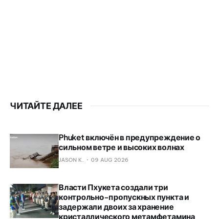
ЧИТАЙТЕ ДАЛЕЕ
Phuket включён в предупреждение о
сильном ветре и высоких волнах
JASON K.
09 AUG 2026
Власти Пхукета создали три
контрольно-пропускных пункта и
задержали двоих за хранение
кристаллического метамфетамина